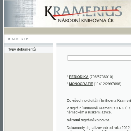
KRAMERIUS
Typy dokumentů
*
PERIODIKA
(796/5736010)
*
MONOGRAFIE
(11412/2997698)
Co všechno digitální knihovna Kramerius obs
V digitální knihovně Kramerius 3 NK ČR najdete 
německém a ruském jazyce.
Národní digitální knihovna
Dokumenty digitalizované od roku 2012 nalezne
knihovny převedena většina monografií. Převedené
Novější digitalizace nale