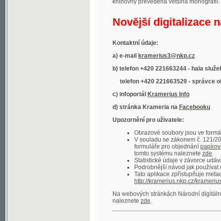
Kontaktní údaje:
a) e-mail
kramerius3@nkp.cz
b) telefon +420 221663244 - hala služeb
(inform
telefon +420 221663529 - správce obsahu
(
c) infoportál
Kramerius Info
d) stránka Krameria na
Facebooku
Upozornění pro uživatele:
Obrazové soubory jsou ve formátu DjVu, p
V souladu se zákonem č. 121/2000 Sb. (
formuláře pro objednání
papírové kopie
.
tomto systému naleznete
zde
.
Statistické údaje v závorce udávají počet t
Podrobnější návod jak používat digitáln
Tato aplikace zpřístupňuje metadata po
http://kramerius.nkp.cz/kramerius/oai
.
Na webových stránkách Národní digitální knihov
naleznete
zde
.
Ukázky zdigitalizovaných dokumentů:
Národní listy