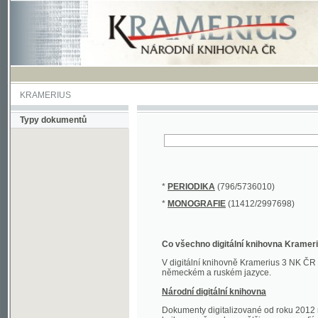
KRAMERIUS
Typy dokumentů
*
PERIODIKA
(796/5736010)
*
MONOGRAFIE
(11412/2997698)
Co všechno digitální knihovna Kramerius obs
V digitální knihovně Kramerius 3 NK ČR najdete 
německém a ruském jazyce.
Národní digitální knihovna
Dokumenty digitalizované od roku 2012 nalezne
knihovny převedena většina monografií. Převedené
Novější digitalizace nale