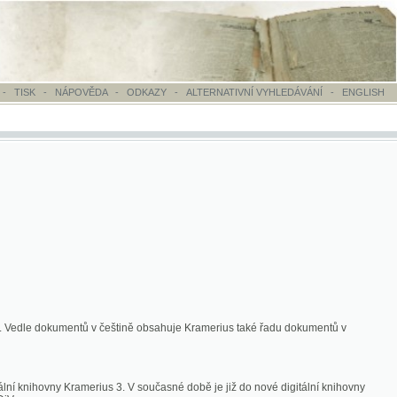
OVĚDA
-
ODKAZY
-
ALTERNATIVNÍ VYHLEDÁVÁNÍ
-
ENGLISH
ntů v češtině obsahuje Kramerius také řadu dokumentů v
merius 3. V současné době je již do nové digitální knihovny