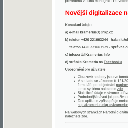
Kontaktní údaje:
a) e-mail
kramerius3@nkp.cz
b) telefon +420 221663244 - hala služeb
(inform
telefon +420 221663529 - správce obsahu
(
c) infoportál
Kramerius Info
d) stránka Krameria na
Facebooku
Upozornění pro uživatele:
Obrazové soubory jsou ve formátu DjVu, p
V souladu se zákonem č. 121/2000 Sb. (
formuláře pro objednání
papírové kopie
.
tomto systému naleznete
zde
.
Statistické údaje v závorce udávají počet t
Podrobnější návod jak používat digitáln
Tato aplikace zpřístupňuje metadata po
http://kramerius.nkp.cz/kramerius/oai
.
Na webových stránkách Národní digitální knihov
naleznete
zde
.
Ukázky zdigitalizovaných dokumentů:
Národní listy