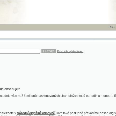
RSS
-
TISK
-
NÁP
Pokročilé vyhledávání
ahuje?
více než 8 milionů naskenovaných stran plných textů periodik a monografií. Vedle dokume
te v
Národní digitální knihovně
, kam také postupně převádíme obsah digitální knihovny Kra
y jsou k dispozici ve vyšší kvalitě a bez nutnosti instalace plug-inu pro DjVu.
znete na
ndk.cz