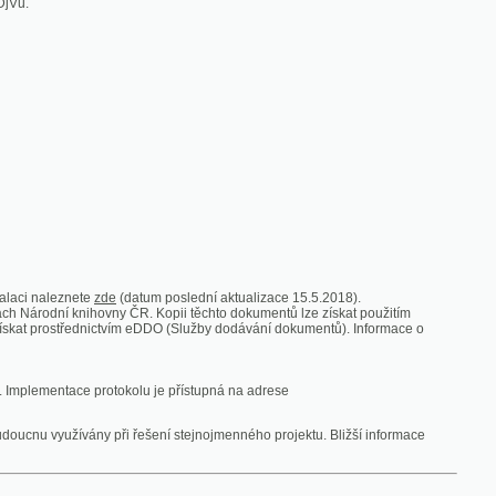
zde
(datum poslední aktualizace 15.5.2018).
vny ČR. Kopii těchto dokumentů lze získat použitím
nictvím eDDO (Služby dodávání dokumentů). Informace o
rotokolu je přístupná na adrese
y při řešení stejnojmenného projektu. Bližší informace
 ze vsi
V zajetí australských lidojedův