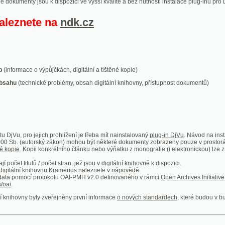
ace o výpůjčkách, digitální a tištěné kopie)
technické problémy, obsah digitální knihovny, přístupnost dokumentů)
ro jejich prohlížení je třeba mít nainstalovaný
plug-in DjVu
. Návod na instalaci naleznete
autorský zákon) mohou být některé dokumenty zobrazeny pouze v prostorách Národní kniho
 Kopii konkrétního článku nebo výňatku z monografie (i elektronickou) lze získat prostřed
itulů / počet stran, jež jsou v digitální knihovně k dispozici.
í knihovnu Kramerius naleznete v
nápovědě
.
mocí protokolu OAI-PMH v2.0 definovaného v rámci
Open Archives Initiative
. Implementace p
ny byly zveřejněny první informace
o nových standardech
, které budou v budoucnu využíván
Humoristické listy
Světozor
Smrt nesem