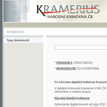
KRAMERIUS
Typy dokumentů
*
PERIODIKA
(796/5736010)
*
MONOGRAFIE
(11412/2997698)
Co všechno digitální knihovna Kramerius obs
V digitální knihovně Kramerius 3 NK ČR najdete 
německém a ruském jazyce.
Národní digitální knihovna
Dokumenty digitalizované od roku 2012 nalezne
převedena většina monografií. Převedené dokument
Novější digitalizace nale