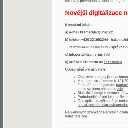
Kontaktní údaje:
a) e-mail
kramerius3@nkp.cz
b) telefon +420 221663244 - hala služeb
(inform
telefon +420 221663529 - správce obsahu
(
c) infoportál
Kramerius Info
d) stránka Krameria na
Facebooku
Upozornění pro uživatele:
Obrazové soubory jsou ve formátu DjVu, p
V souladu se zákonem č. 121/2000 Sb. (
formuláře pro objednání
papírové kopie
.
tomto systému naleznete
zde
.
Statistické údaje v závorce udávají počet t
Podrobnější návod jak používat digitáln
Tato aplikace zpřístupňuje metadata po
http://kramerius.nkp.cz/kramerius/oai
.
Na webových stránkách Národní digitální knihov
naleznete
zde
.
Ukázky zdigitalizovaných dokumentů:
Národní listy