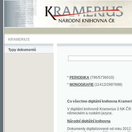
KRAMERIUS
Typy dokumentů
*
PERIODIKA
(796/5736010)
*
MONOGRAFIE
(11412/2997698)
Co všechno digitální knihovna Kramerius obs
V digitální knihovně Kramerius 3 NK ČR najdete 
německém a ruském jazyce.
Národní digitální knihovna
Dokumenty digitalizované od roku 2012 nalezne
knihovny převedena většina monografií. Převedené
Novější digitalizace nale