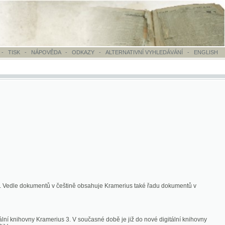
OVĚDA
-
ODKAZY
-
ALTERNATIVNÍ VYHLEDÁVÁNÍ
-
ENGLISH
ntů v češtině obsahuje Kramerius také řadu dokumentů v
merius 3. V současné době je již do nové digitální knihovny