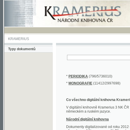
KRAMERIUS
Typy dokumentů
*
PERIODIKA
(796/5736010)
*
MONOGRAFIE
(11412/2997698)
Co všechno digitální knihovna Kramerius obs
V digitální knihovně Kramerius 3 NK ČR najdete 
německém a ruském jazyce.
Národní digitální knihovna
Dokumenty digitalizované od roku 2012 nalezne
převedena většina monografií. Převedené dokument
Novější digitalizace nale