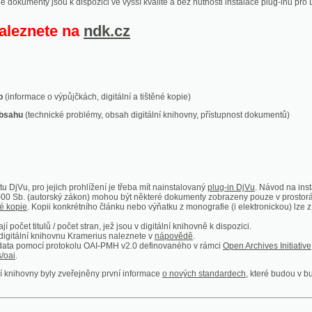
ace o výpůjčkách, digitální a tištěné kopie)
technické problémy, obsah digitální knihovny, přístupnost dokumentů)
ro jejich prohlížení je třeba mít nainstalovaný
plug-in DjVu
. Návod na instalaci naleznete
autorský zákon) mohou být některé dokumenty zobrazeny pouze v prostorách Národní kniho
 Kopii konkrétního článku nebo výňatku z monografie (i elektronickou) lze získat prostřed
itulů / počet stran, jež jsou v digitální knihovně k dispozici.
í knihovnu Kramerius naleznete v
nápovědě
.
mocí protokolu OAI-PMH v2.0 definovaného v rámci
Open Archives Initiative
. Implementace p
ny byly zveřejněny první informace
o nových standardech
, které budou v budoucnu využíván
Humoristické listy
Světozor
Smrt nesem