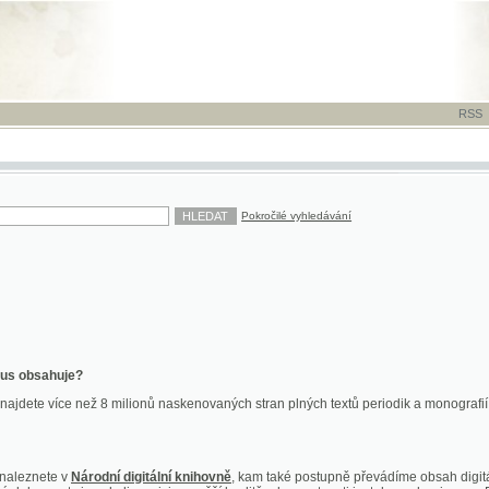
RSS
-
TISK
-
NÁP
Pokročilé vyhledávání
ahuje?
více než 8 milionů naskenovaných stran plných textů periodik a monografií. Vedle dokume
te v
Národní digitální knihovně
, kam také postupně převádíme obsah digitální knihovny Kra
y jsou k dispozici ve vyšší kvalitě a bez nutnosti instalace plug-inu pro DjVu.
znete na
ndk.cz