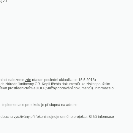
zde
(datum poslední aktualizace 15.5.2018).
vny ČR. Kopii těchto dokumentů lze získat použitím
nictvím eDDO (Služby dodávání dokumentů). Informace o
rotokolu je přístupná na adrese
y při řešení stejnojmenného projektu. Bližší informace
 ze vsi
V zajetí australských lidojedův