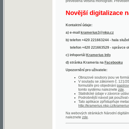
Kontaktní údaje:
a) e-mail
kramerius3@nkp.cz
b) telefon +420 221663244 - hala služeb
(inform
telefon +420 221663529 - správce obsahu
(
c) infoportál
Kramerius Info
d) stránka Krameria na
Facebooku
Upozornění pro uživatele:
Obrazové soubory jsou ve formátu DjVu, p
V souladu se zákonem č. 121/2000 Sb. (
formuláře pro objednání
papírové kopie
.
tomto systému naleznete
zde
.
Statistické údaje v závorce udávají počet t
Podrobnější návod jak používat digitáln
Tato aplikace zpřístupňuje metadata po
http://kramerius.nkp.cz/kramerius/oai
.
Na webových stránkách Národní digitální knihov
naleznete
zde
.
Ukázky zdigitalizovaných dokumentů:
Národní listy