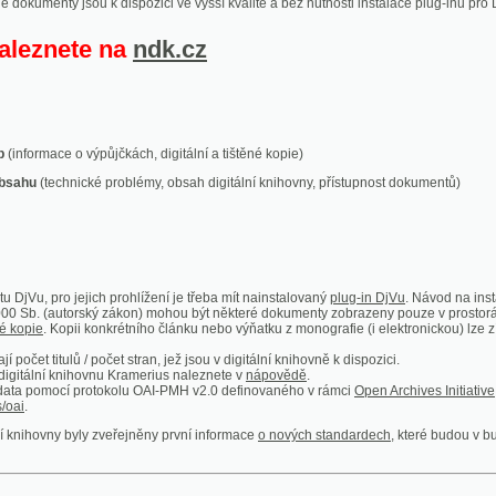
ace o výpůjčkách, digitální a tištěné kopie)
technické problémy, obsah digitální knihovny, přístupnost dokumentů)
ro jejich prohlížení je třeba mít nainstalovaný
plug-in DjVu
. Návod na instalaci naleznete
autorský zákon) mohou být některé dokumenty zobrazeny pouze v prostorách Národní kniho
 Kopii konkrétního článku nebo výňatku z monografie (i elektronickou) lze získat prostřed
itulů / počet stran, jež jsou v digitální knihovně k dispozici.
í knihovnu Kramerius naleznete v
nápovědě
.
mocí protokolu OAI-PMH v2.0 definovaného v rámci
Open Archives Initiative
. Implementace p
ny byly zveřejněny první informace
o nových standardech
, které budou v budoucnu využíván
Humoristické listy
Světozor
Smrt nesem