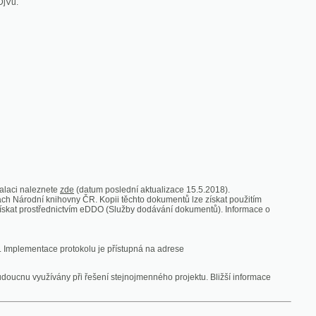
zde
(datum poslední aktualizace 15.5.2018).
vny ČR. Kopii těchto dokumentů lze získat použitím
nictvím eDDO (Služby dodávání dokumentů). Informace o
rotokolu je přístupná na adrese
y při řešení stejnojmenného projektu. Bližší informace
 ze vsi
V zajetí australských lidojedův