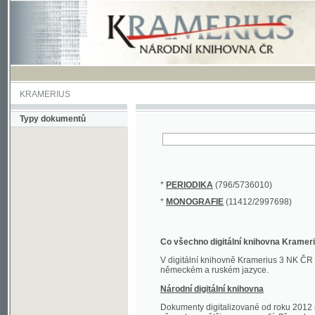
KRAMERIUS
Typy dokumentů
*
PERIODIKA
(796/5736010)
*
MONOGRAFIE
(11412/2997698)
Co všechno digitální knihovna Kramerius obs
V digitální knihovně Kramerius 3 NK ČR najdete 
německém a ruském jazyce.
Národní digitální knihovna
Dokumenty digitalizované od roku 2012 nalezne
převedena většina monografií. Převedené dokument
Novější digitalizace nale