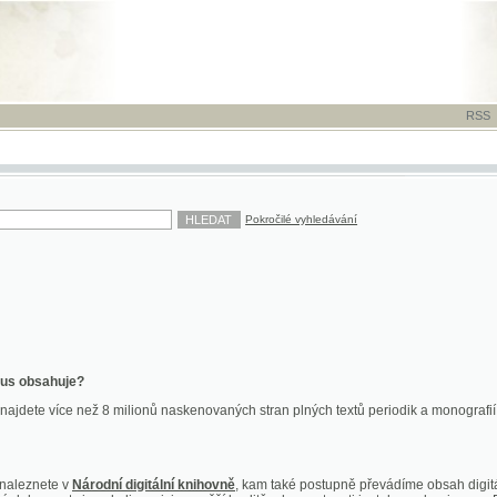
RSS
-
TISK
-
NÁP
Pokročilé vyhledávání
ahuje?
více než 8 milionů naskenovaných stran plných textů periodik a monografií. Vedle dokume
te v
Národní digitální knihovně
, kam také postupně převádíme obsah digitální knihovny Kra
y jsou k dispozici ve vyšší kvalitě a bez nutnosti instalace plug-inu pro DjVu.
znete na
ndk.cz