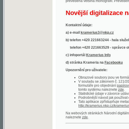
Kontaktní údaje:
a) e-mail
kramerius3@nkp.cz
b) telefon +420 221663244 - hala služeb
(inform
telefon +420 221663529 - správce obsahu
(
c) infoportál
Kramerius Info
d) stránka Krameria na
Facebooku
Upozornění pro uživatele:
Obrazové soubory jsou ve formátu DjVu, p
V souladu se zákonem č. 121/2000 Sb. (
formuláře pro objednání
papírové kopie
.
tomto systému naleznete
zde
.
Statistické údaje v závorce udávají počet t
Podrobnější návod jak používat digitáln
Tato aplikace zpřístupňuje metadata po
http://kramerius.nkp.cz/kramerius/oai
.
Na webových stránkách Národní digitální knihov
naleznete
zde
.
Ukázky zdigitalizovaných dokumentů:
Národní listy