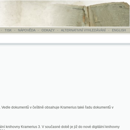
OVĚDA
-
ODKAZY
-
ALTERNATIVNÍ VYHLEDÁVÁNÍ
-
ENGLISH
ntů v češtině obsahuje Kramerius také řadu dokumentů v
merius 3. V současné době je již do nové digitální knihovny