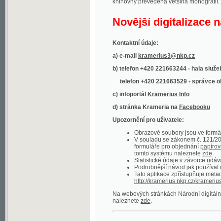
Kontaktní údaje:
a) e-mail
kramerius3@nkp.cz
b) telefon +420 221663244 - hala služeb
(inform
telefon +420 221663529 - správce obsahu
(
c) infoportál
Kramerius Info
d) stránka Krameria na
Facebooku
Upozornění pro uživatele:
Obrazové soubory jsou ve formátu DjVu, p
V souladu se zákonem č. 121/2000 Sb. (
formuláře pro objednání
papírové kopie
.
tomto systému naleznete
zde
.
Statistické údaje v závorce udávají počet t
Podrobnější návod jak používat digitáln
Tato aplikace zpřístupňuje metadata po
http://kramerius.nkp.cz/kramerius/oai
.
Na webových stránkách Národní digitální knihov
naleznete
zde
.
Ukázky zdigitalizovaných dokumentů:
Národní listy