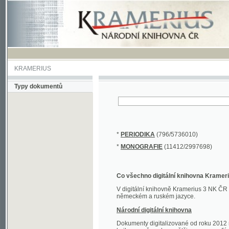
KRAMERIUS
Typy dokumentů
*
PERIODIKA
(796/5736010)
*
MONOGRAFIE
(11412/2997698)
Co všechno digitální knihovna Kramerius obs
V digitální knihovně Kramerius 3 NK ČR najdete 
německém a ruském jazyce.
Národní digitální knihovna
Dokumenty digitalizované od roku 2012 nalezne
knihovny převedena většina monografií. Převedené
Novější digitalizace nale