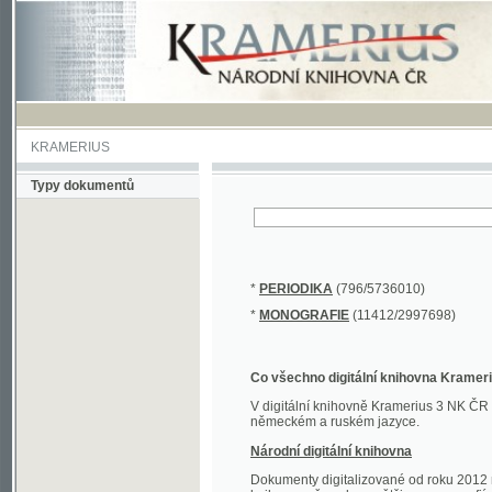
KRAMERIUS
Typy dokumentů
*
PERIODIKA
(796/5736010)
*
MONOGRAFIE
(11412/2997698)
Co všechno digitální knihovna Kramerius obs
V digitální knihovně Kramerius 3 NK ČR najdete 
německém a ruském jazyce.
Národní digitální knihovna
Dokumenty digitalizované od roku 2012 nalezne
knihovny převedena většina monografií. Převedené
Novější digitalizace nale