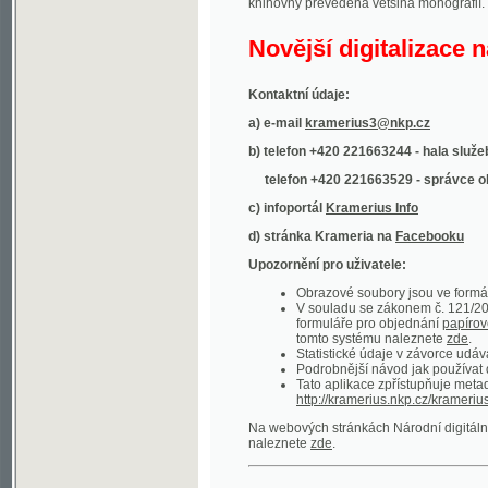
Kontaktní údaje:
a) e-mail
kramerius3@nkp.cz
b) telefon +420 221663244 - hala služeb
(inform
telefon +420 221663529 - správce obsahu
(
c) infoportál
Kramerius Info
d) stránka Krameria na
Facebooku
Upozornění pro uživatele:
Obrazové soubory jsou ve formátu DjVu, p
V souladu se zákonem č. 121/2000 Sb. (
formuláře pro objednání
papírové kopie
.
tomto systému naleznete
zde
.
Statistické údaje v závorce udávají počet t
Podrobnější návod jak používat digitáln
Tato aplikace zpřístupňuje metadata po
http://kramerius.nkp.cz/kramerius/oai
.
Na webových stránkách Národní digitální knihov
naleznete
zde
.
Ukázky zdigitalizovaných dokumentů:
Národní listy