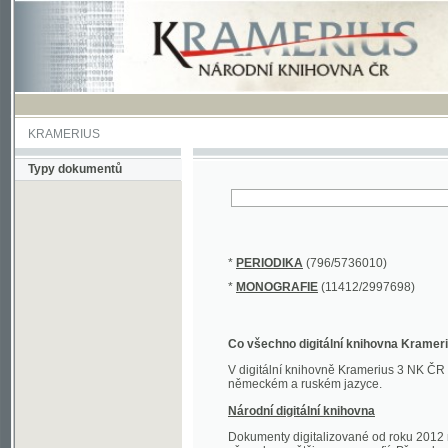
KRAMERIUS
Typy dokumentů
*
PERIODIKA
(796/5736010)
*
MONOGRAFIE
(11412/2997698)
Co všechno digitální knihovna Kramerius obs
V digitální knihovně Kramerius 3 NK ČR najdete 
německém a ruském jazyce.
Národní digitální knihovna
Dokumenty digitalizované od roku 2012 nalezne
převedena většina monografií. Převedené dokument
Novější digitalizace nale