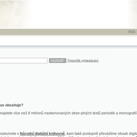
RSS
-
TISK
-
NÁP
Pokročilé vyhledávání
ahuje?
více než 8 milionů naskenovaných stran plných textů periodik a monografií. Vedle dokume
te v
Národní digitální knihovně
, kam také postupně převádíme obsah digitální knihovny Kra
y jsou k dispozici ve vyšší kvalitě a bez nutnosti instalace plug-inu pro DjVu.
znete na
ndk.cz