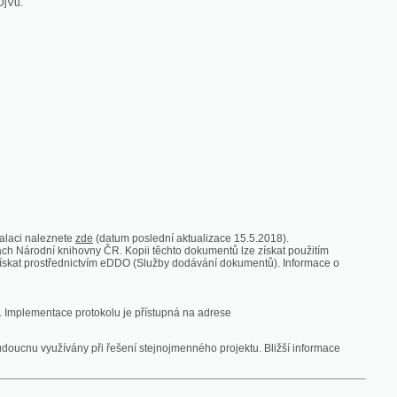
zde
(datum poslední aktualizace 15.5.2018).
vny ČR. Kopii těchto dokumentů lze získat použitím
nictvím eDDO (Služby dodávání dokumentů). Informace o
rotokolu je přístupná na adrese
y při řešení stejnojmenného projektu. Bližší informace
 ze vsi
V zajetí australských lidojedův