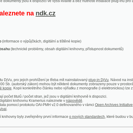
ace o výpůjčkách, digitální a tištěné kopie)
technické problémy, obsah digitální knihovny, přístupnost dokumentů)
ro jejich prohlížení je třeba mít nainstalovaný
plug-in DjVu
. Návod na instalaci naleznete
autorský zákon) mohou být některé dokumenty zobrazeny pouze v prostorách Národní kniho
 Kopii konkrétního článku nebo výňatku z monografie (i elektronickou) lze získat prostřed
itulů / počet stran, jež jsou v digitální knihovně k dispozici.
í knihovnu Kramerius naleznete v
nápovědě
.
mocí protokolu OAI-PMH v2.0 definovaného v rámci
Open Archives Initiative
. Implementace p
ny byly zveřejněny první informace
o nových standardech
, které budou v budoucnu využíván
Humoristické listy
Světozor
Smrt nesem