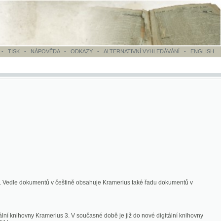
OVĚDA
-
ODKAZY
-
ALTERNATIVNÍ VYHLEDÁVÁNÍ
-
ENGLISH
ntů v češtině obsahuje Kramerius také řadu dokumentů v
merius 3. V současné době je již do nové digitální knihovny