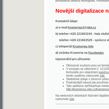
Kontaktní údaje:
a) e-mail
kramerius3@nkp.cz
b) telefon +420 221663244 - hala služeb
(inform
telefon +420 221663529 - správce obsahu
(
c) infoportál
Kramerius Info
d) stránka Krameria na
Facebooku
Upozornění pro uživatele:
Obrazové soubory jsou ve formátu DjVu, p
V souladu se zákonem č. 121/2000 Sb. (
formuláře pro objednání
papírové kopie
.
tomto systému naleznete
zde
.
Statistické údaje v závorce udávají počet t
Podrobnější návod jak používat digitáln
Tato aplikace zpřístupňuje metadata po
http://kramerius.nkp.cz/kramerius/oai
.
Na webových stránkách Národní digitální knihov
naleznete
zde
.
Ukázky zdigitalizovaných dokumentů:
Národní listy