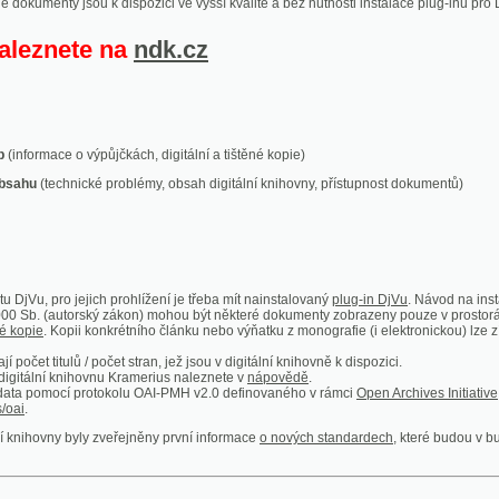
ace o výpůjčkách, digitální a tištěné kopie)
technické problémy, obsah digitální knihovny, přístupnost dokumentů)
ro jejich prohlížení je třeba mít nainstalovaný
plug-in DjVu
. Návod na instalaci naleznete
autorský zákon) mohou být některé dokumenty zobrazeny pouze v prostorách Národní kniho
 Kopii konkrétního článku nebo výňatku z monografie (i elektronickou) lze získat prostřed
itulů / počet stran, jež jsou v digitální knihovně k dispozici.
í knihovnu Kramerius naleznete v
nápovědě
.
mocí protokolu OAI-PMH v2.0 definovaného v rámci
Open Archives Initiative
. Implementace p
ny byly zveřejněny první informace
o nových standardech
, které budou v budoucnu využíván
Humoristické listy
Světozor
Smrt nesem