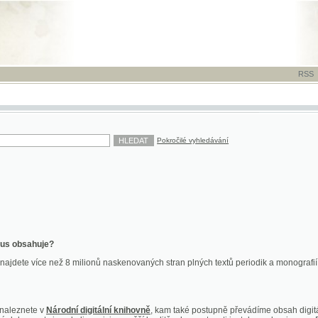
RSS
-
TISK
-
NÁP
Pokročilé vyhledávání
ahuje?
více než 8 milionů naskenovaných stran plných textů periodik a monografií. Vedle dokume
te v
Národní digitální knihovně
, kam také postupně převádíme obsah digitální knihovny Kra
y jsou k dispozici ve vyšší kvalitě a bez nutnosti instalace plug-inu pro DjVu.
znete na
ndk.cz