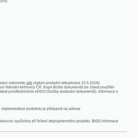
zde
(datum poslední aktualizace 15.5.2018).
vny ČR. Kopii těchto dokumentů lze získat použitím
nictvím eDDO (Služby dodávání dokumentů). Informace o
rotokolu je přístupná na adrese
y při řešení stejnojmenného projektu. Bližší informace
 ze vsi
V zajetí australských lidojedův