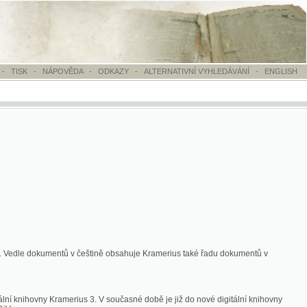
OVĚDA
-
ODKAZY
-
ALTERNATIVNÍ VYHLEDÁVÁNÍ
-
ENGLISH
ntů v češtině obsahuje Kramerius také řadu dokumentů v
merius 3. V současné době je již do nové digitální knihovny