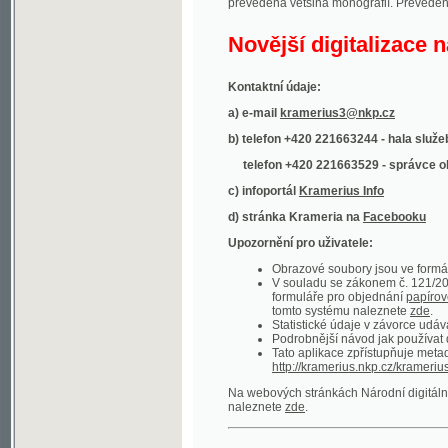
Kontaktní údaje:
a) e-mail
kramerius3@nkp.cz
b) telefon +420 221663244 - hala služeb
(inform
telefon +420 221663529 - správce obsahu
(
c) infoportál
Kramerius Info
d) stránka Krameria na
Facebooku
Upozornění pro uživatele:
Obrazové soubory jsou ve formátu DjVu, p
V souladu se zákonem č. 121/2000 Sb. (
formuláře pro objednání
papírové kopie
.
tomto systému naleznete
zde
.
Statistické údaje v závorce udávají počet t
Podrobnější návod jak používat digitáln
Tato aplikace zpřístupňuje metadata po
http://kramerius.nkp.cz/kramerius/oai
.
Na webových stránkách Národní digitální knihov
naleznete
zde
.
Ukázky zdigitalizovaných dokumentů:
Národní listy