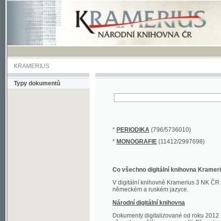
KRAMERIUS
Typy dokumentů
*
PERIODIKA
(796/5736010)
*
MONOGRAFIE
(11412/2997698)
Co všechno digitální knihovna Kramerius obs
V digitální knihovně Kramerius 3 NK ČR najdete 
německém a ruském jazyce.
Národní digitální knihovna
Dokumenty digitalizované od roku 2012 nalezne
převedena většina monografií. Převedené dokument
Novější digitalizace nale