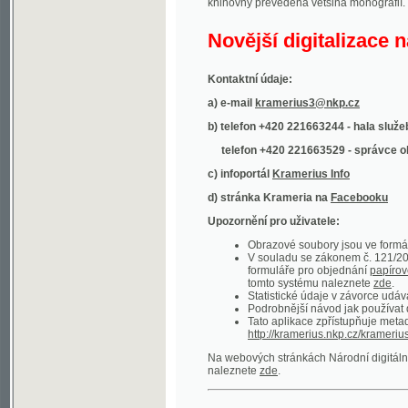
Kontaktní údaje:
a) e-mail
kramerius3@nkp.cz
b) telefon +420 221663244 - hala služeb
(inform
telefon +420 221663529 - správce obsahu
(
c) infoportál
Kramerius Info
d) stránka Krameria na
Facebooku
Upozornění pro uživatele:
Obrazové soubory jsou ve formátu DjVu, p
V souladu se zákonem č. 121/2000 Sb. (
formuláře pro objednání
papírové kopie
.
tomto systému naleznete
zde
.
Statistické údaje v závorce udávají počet t
Podrobnější návod jak používat digitáln
Tato aplikace zpřístupňuje metadata po
http://kramerius.nkp.cz/kramerius/oai
.
Na webových stránkách Národní digitální knihov
naleznete
zde
.
Ukázky zdigitalizovaných dokumentů:
Národní listy