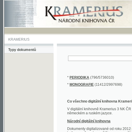
KRAMERIUS
Typy dokumentů
*
PERIODIKA
(796/5736010)
*
MONOGRAFIE
(11412/2997698)
Co všechno digitální knihovna Kramerius obs
V digitální knihovně Kramerius 3 NK ČR najdete 
německém a ruském jazyce.
Národní digitální knihovna
Dokumenty digitalizované od roku 2012 nalezne
knihovny převedena většina monografií. Převedené
Novější digitalizace nale