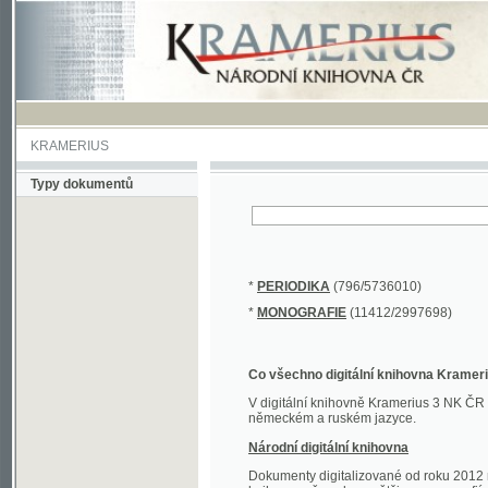
KRAMERIUS
Typy dokumentů
*
PERIODIKA
(796/5736010)
*
MONOGRAFIE
(11412/2997698)
Co všechno digitální knihovna Kramerius obs
V digitální knihovně Kramerius 3 NK ČR najdete 
německém a ruském jazyce.
Národní digitální knihovna
Dokumenty digitalizované od roku 2012 nalezne
knihovny převedena většina monografií. Převedené
Novější digitalizace nale