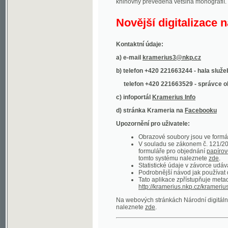
Kontaktní údaje:
a) e-mail
kramerius3@nkp.cz
b) telefon +420 221663244 - hala služeb
(inform
telefon +420 221663529 - správce obsahu
(
c) infoportál
Kramerius Info
d) stránka Krameria na
Facebooku
Upozornění pro uživatele:
Obrazové soubory jsou ve formátu DjVu, p
V souladu se zákonem č. 121/2000 Sb. (
formuláře pro objednání
papírové kopie
.
tomto systému naleznete
zde
.
Statistické údaje v závorce udávají počet t
Podrobnější návod jak používat digitáln
Tato aplikace zpřístupňuje metadata po
http://kramerius.nkp.cz/kramerius/oai
.
Na webových stránkách Národní digitální knihov
naleznete
zde
.
Ukázky zdigitalizovaných dokumentů:
Národní listy