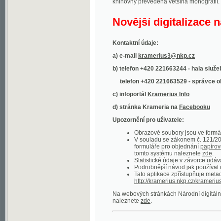
Kontaktní údaje:
a) e-mail
kramerius3@nkp.cz
b) telefon +420 221663244 - hala služeb
(inform
telefon +420 221663529 - správce obsahu
(
c) infoportál
Kramerius Info
d) stránka Krameria na
Facebooku
Upozornění pro uživatele:
Obrazové soubory jsou ve formátu DjVu, p
V souladu se zákonem č. 121/2000 Sb. (
formuláře pro objednání
papírové kopie
.
tomto systému naleznete
zde
.
Statistické údaje v závorce udávají počet t
Podrobnější návod jak používat digitáln
Tato aplikace zpřístupňuje metadata po
http://kramerius.nkp.cz/kramerius/oai
.
Na webových stránkách Národní digitální knihov
naleznete
zde
.
Ukázky zdigitalizovaných dokumentů:
Národní listy