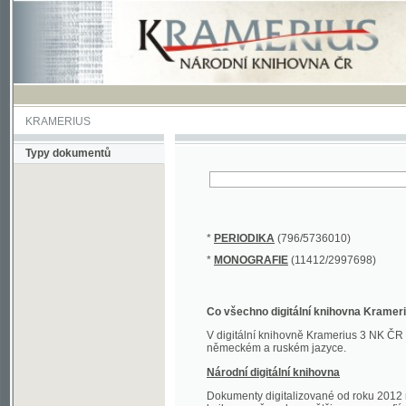
KRAMERIUS
Typy dokumentů
*
PERIODIKA
(796/5736010)
*
MONOGRAFIE
(11412/2997698)
Co všechno digitální knihovna Kramerius obs
V digitální knihovně Kramerius 3 NK ČR najdete 
německém a ruském jazyce.
Národní digitální knihovna
Dokumenty digitalizované od roku 2012 nalezne
knihovny převedena většina monografií. Převedené
Novější digitalizace nale