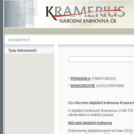
KRAMERIUS
Typy dokumentů
*
PERIODIKA
(796/5736010)
*
MONOGRAFIE
(11412/2997698)
Co všechno digitální knihovna Kramerius obs
V digitální knihovně Kramerius 3 NK ČR najdete 
německém a ruském jazyce.
Národní digitální knihovna
Dokumenty digitalizované od roku 2012 nalezne
knihovny převedena většina monografií. Převedené
Novější digitalizace nale