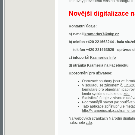
Kontaktní údaje:
a) e-mail
kramerius3@nkp.cz
b) telefon +420 221663244 - hala služeb
(inform
telefon +420 221663529 - správce obsahu
(
c) infoportál
Kramerius Info
d) stránka Krameria na
Facebooku
Upozornění pro uživatele:
Obrazové soubory jsou ve formátu DjVu, p
V souladu se zákonem č. 121/2000 Sb. (
formuláře pro objednání
papírové kopie
.
tomto systému naleznete
zde
.
Statistické údaje v závorce udávají počet t
Podrobnější návod jak používat digitáln
Tato aplikace zpřístupňuje metadata po
http://kramerius.nkp.cz/kramerius/oai
.
Na webových stránkách Národní digitální knihov
naleznete
zde
.
Ukázky zdigitalizovaných dokumentů:
Národní listy