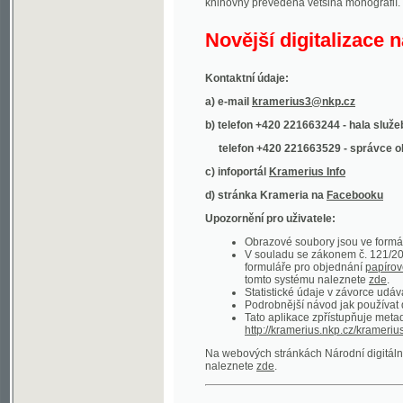
Kontaktní údaje:
a) e-mail
kramerius3@nkp.cz
b) telefon +420 221663244 - hala služeb
(inform
telefon +420 221663529 - správce obsahu
(
c) infoportál
Kramerius Info
d) stránka Krameria na
Facebooku
Upozornění pro uživatele:
Obrazové soubory jsou ve formátu DjVu, p
V souladu se zákonem č. 121/2000 Sb. (
formuláře pro objednání
papírové kopie
.
tomto systému naleznete
zde
.
Statistické údaje v závorce udávají počet t
Podrobnější návod jak používat digitáln
Tato aplikace zpřístupňuje metadata po
http://kramerius.nkp.cz/kramerius/oai
.
Na webových stránkách Národní digitální knihov
naleznete
zde
.
Ukázky zdigitalizovaných dokumentů:
Národní listy