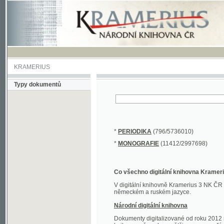
KRAMERIUS
Typy dokumentů
*
PERIODIKA
(796/5736010)
*
MONOGRAFIE
(11412/2997698)
Co všechno digitální knihovna Kramerius obs
V digitální knihovně Kramerius 3 NK ČR najdete 
německém a ruském jazyce.
Národní digitální knihovna
Dokumenty digitalizované od roku 2012 nalezne
knihovny převedena většina monografií. Převedené
Novější digitalizace nale