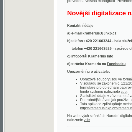
Kontaktní údaje:
a) e-mail
kramerius3@nkp.cz
b) telefon +420 221663244 - hala služeb
(inform
telefon +420 221663529 - správce obsahu
(
c) infoportál
Kramerius Info
d) stránka Krameria na
Facebooku
Upozornění pro uživatele:
Obrazové soubory jsou ve formátu DjVu, p
V souladu se zákonem č. 121/2000 Sb. (
formuláře pro objednání
papírové kopie
.
tomto systému naleznete
zde
.
Statistické údaje v závorce udávají počet t
Podrobnější návod jak používat digitáln
Tato aplikace zpřístupňuje metadata po
http://kramerius.nkp.cz/kramerius/oai
.
Na webových stránkách Národní digitální knihov
naleznete
zde
.
Ukázky zdigitalizovaných dokumentů:
Národní listy