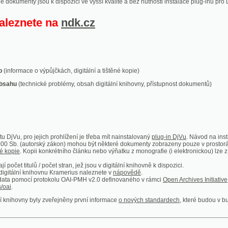
ace o výpůjčkách, digitální a tištěné kopie)
technické problémy, obsah digitální knihovny, přístupnost dokumentů)
ro jejich prohlížení je třeba mít nainstalovaný
plug-in DjVu
. Návod na instalaci naleznete
autorský zákon) mohou být některé dokumenty zobrazeny pouze v prostorách Národní kniho
 Kopii konkrétního článku nebo výňatku z monografie (i elektronickou) lze získat prostřed
itulů / počet stran, jež jsou v digitální knihovně k dispozici.
í knihovnu Kramerius naleznete v
nápovědě
.
mocí protokolu OAI-PMH v2.0 definovaného v rámci
Open Archives Initiative
. Implementace p
ny byly zveřejněny první informace
o nových standardech
, které budou v budoucnu využíván
Humoristické listy
Světozor
Smrt nesem