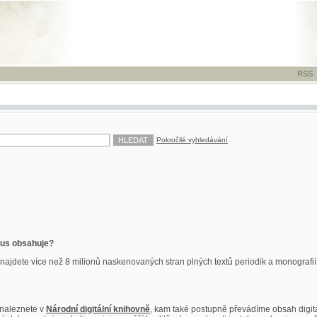
RSS
-
TISK
-
NÁP
Pokročilé vyhledávání
ahuje?
více než 8 milionů naskenovaných stran plných textů periodik a monografií. Vedle dokume
te v
Národní digitální knihovně
, kam také postupně převádíme obsah digitální knihovny Kra
y jsou k dispozici ve vyšší kvalitě a bez nutnosti instalace plug-inu pro DjVu.
znete na
ndk.cz