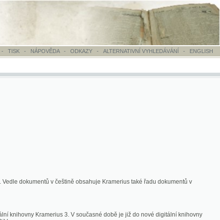
OVĚDA
-
ODKAZY
-
ALTERNATIVNÍ VYHLEDÁVÁNÍ
-
ENGLISH
ntů v češtině obsahuje Kramerius také řadu dokumentů v
merius 3. V současné době je již do nové digitální knihovny