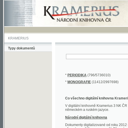
KRAMERIUS
Typy dokumentů
*
PERIODIKA
(796/5736010)
*
MONOGRAFIE
(11412/2997698)
Co všechno digitální knihovna Kramerius obs
V digitální knihovně Kramerius 3 NK ČR najdete 
německém a ruském jazyce.
Národní digitální knihovna
Dokumenty digitalizované od roku 2012 nalezne
převedena většina monografií. Převedené dokument
Novější digitalizace nale