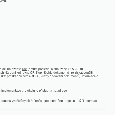
zde
(datum poslední aktualizace 15.5.2018).
vny ČR. Kopii těchto dokumentů lze získat použitím
nictvím eDDO (Služby dodávání dokumentů). Informace o
rotokolu je přístupná na adrese
y při řešení stejnojmenného projektu. Bližší informace
 ze vsi
V zajetí australských lidojedův