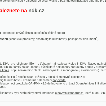
ace o výpůjčkách, digitální a tištěné kopie)
technické problémy, obsah digitální knihovny, přístupnost dokumentů)
ro jejich prohlížení je třeba mít nainstalovaný
plug-in DjVu
. Návod na instalaci naleznete
autorský zákon) mohou být některé dokumenty zobrazeny pouze v prostorách Národní kniho
 Kopii konkrétního článku nebo výňatku z monografie (i elektronickou) lze získat prostřed
itulů / počet stran, jež jsou v digitální knihovně k dispozici.
í knihovnu Kramerius naleznete v
nápovědě
.
mocí protokolu OAI-PMH v2.0 definovaného v rámci
Open Archives Initiative
. Implementace p
ny byly zveřejněny první informace
o nových standardech
, které budou v budoucnu využíván
Humoristické listy
Světozor
Smrt nesem