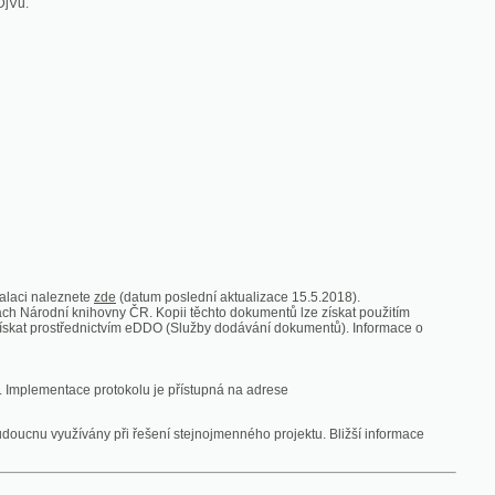
zde
(datum poslední aktualizace 15.5.2018).
vny ČR. Kopii těchto dokumentů lze získat použitím
nictvím eDDO (Služby dodávání dokumentů). Informace o
rotokolu je přístupná na adrese
y při řešení stejnojmenného projektu. Bližší informace
 ze vsi
V zajetí australských lidojedův