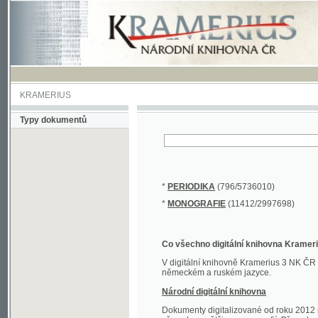
KRAMERIUS
Typy dokumentů
*
PERIODIKA
(796/5736010)
*
MONOGRAFIE
(11412/2997698)
Co všechno digitální knihovna Kramerius obs
V digitální knihovně Kramerius 3 NK ČR najdete 
německém a ruském jazyce.
Národní digitální knihovna
Dokumenty digitalizované od roku 2012 nalezne
převedena většina monografií. Převedené dokument
Novější digitalizace nale