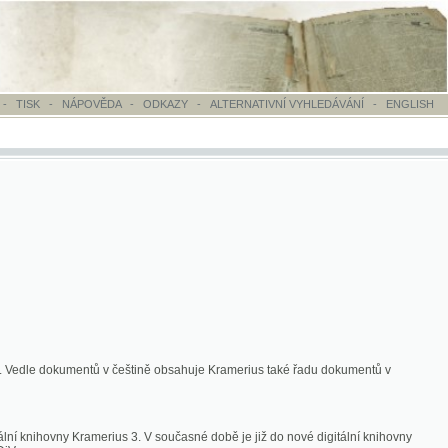
OVĚDA
-
ODKAZY
-
ALTERNATIVNÍ VYHLEDÁVÁNÍ
-
ENGLISH
ntů v češtině obsahuje Kramerius také řadu dokumentů v
merius 3. V současné době je již do nové digitální knihovny