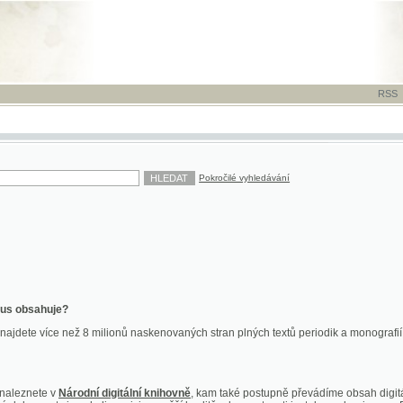
RSS
-
TISK
-
NÁP
Pokročilé vyhledávání
ahuje?
více než 8 milionů naskenovaných stran plných textů periodik a monografií. Vedle dokume
te v
Národní digitální knihovně
, kam také postupně převádíme obsah digitální knihovny Kra
y jsou k dispozici ve vyšší kvalitě a bez nutnosti instalace plug-inu pro DjVu.
znete na
ndk.cz