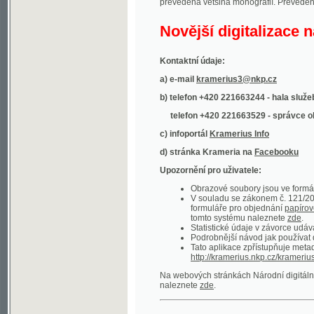
Kontaktní údaje:
a) e-mail
kramerius3@nkp.cz
b) telefon +420 221663244 - hala služeb
(inform
telefon +420 221663529 - správce obsahu
(
c) infoportál
Kramerius Info
d) stránka Krameria na
Facebooku
Upozornění pro uživatele:
Obrazové soubory jsou ve formátu DjVu, p
V souladu se zákonem č. 121/2000 Sb. (
formuláře pro objednání
papírové kopie
.
tomto systému naleznete
zde
.
Statistické údaje v závorce udávají počet t
Podrobnější návod jak používat digitáln
Tato aplikace zpřístupňuje metadata po
http://kramerius.nkp.cz/kramerius/oai
.
Na webových stránkách Národní digitální knihov
naleznete
zde
.
Ukázky zdigitalizovaných dokumentů:
Národní listy