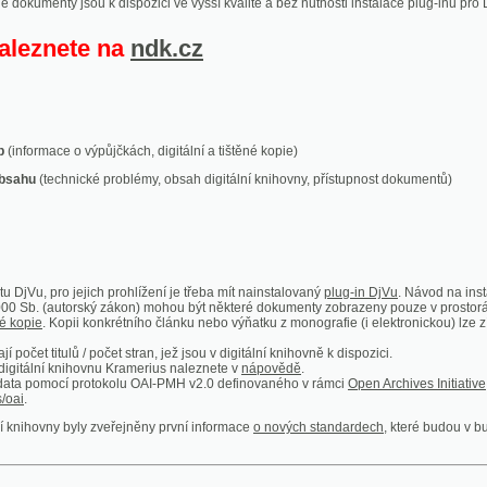
ace o výpůjčkách, digitální a tištěné kopie)
technické problémy, obsah digitální knihovny, přístupnost dokumentů)
ro jejich prohlížení je třeba mít nainstalovaný
plug-in DjVu
. Návod na instalaci naleznete
autorský zákon) mohou být některé dokumenty zobrazeny pouze v prostorách Národní kniho
 Kopii konkrétního článku nebo výňatku z monografie (i elektronickou) lze získat prostřed
itulů / počet stran, jež jsou v digitální knihovně k dispozici.
í knihovnu Kramerius naleznete v
nápovědě
.
mocí protokolu OAI-PMH v2.0 definovaného v rámci
Open Archives Initiative
. Implementace p
ny byly zveřejněny první informace
o nových standardech
, které budou v budoucnu využíván
Humoristické listy
Světozor
Smrt nesem