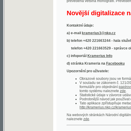
Kontaktní údaje:
a) e-mail
kramerius3@nkp.cz
b) telefon +420 221663244 - hala služeb
(inform
telefon +420 221663529 - správce obsahu
(
c) infoportál
Kramerius Info
d) stránka Krameria na
Facebooku
Upozornění pro uživatele:
Obrazové soubory jsou ve formátu DjVu, p
V souladu se zákonem č. 121/2000 Sb. (
formuláře pro objednání
papírové kopie
.
tomto systému naleznete
zde
.
Statistické údaje v závorce udávají počet t
Podrobnější návod jak používat digitáln
Tato aplikace zpřístupňuje metadata po
http://kramerius.nkp.cz/kramerius/oai
.
Na webových stránkách Národní digitální knihov
naleznete
zde
.
Ukázky zdigitalizovaných dokumentů:
Národní listy