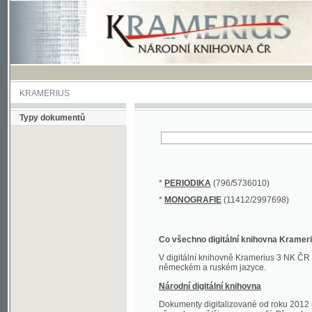
KRAMERIUS
Typy dokumentů
*
PERIODIKA
(796/5736010)
*
MONOGRAFIE
(11412/2997698)
Co všechno digitální knihovna Kramerius obs
V digitální knihovně Kramerius 3 NK ČR najdete 
německém a ruském jazyce.
Národní digitální knihovna
Dokumenty digitalizované od roku 2012 nalezne
převedena většina monografií. Převedené dokument
Novější digitalizace nale