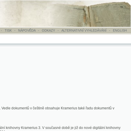
OVĚDA
-
ODKAZY
-
ALTERNATIVNÍ VYHLEDÁVÁNÍ
-
ENGLISH
ntů v češtině obsahuje Kramerius také řadu dokumentů v
merius 3. V současné době je již do nové digitální knihovny