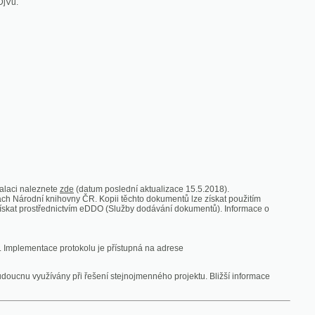
zde
(datum poslední aktualizace 15.5.2018).
vny ČR. Kopii těchto dokumentů lze získat použitím
nictvím eDDO (Služby dodávání dokumentů). Informace o
rotokolu je přístupná na adrese
y při řešení stejnojmenného projektu. Bližší informace
 ze vsi
V zajetí australských lidojedův