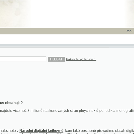
RSS
-
TISK
-
NÁP
Pokročilé vyhledávání
ahuje?
více než 8 milionů naskenovaných stran plných textů periodik a monografií. Vedle dokume
te v
Národní digitální knihovně
, kam také postupně převádíme obsah digitální knihovny Kra
y jsou k dispozici ve vyšší kvalitě a bez nutnosti instalace plug-inu pro DjVu.
znete na
ndk.cz