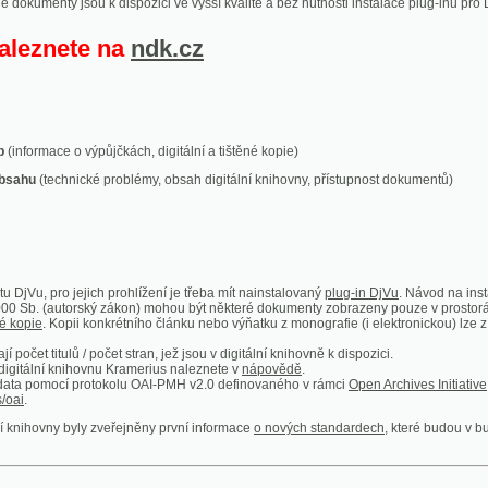
ace o výpůjčkách, digitální a tištěné kopie)
technické problémy, obsah digitální knihovny, přístupnost dokumentů)
ro jejich prohlížení je třeba mít nainstalovaný
plug-in DjVu
. Návod na instalaci naleznete
autorský zákon) mohou být některé dokumenty zobrazeny pouze v prostorách Národní kniho
 Kopii konkrétního článku nebo výňatku z monografie (i elektronickou) lze získat prostřed
itulů / počet stran, jež jsou v digitální knihovně k dispozici.
í knihovnu Kramerius naleznete v
nápovědě
.
mocí protokolu OAI-PMH v2.0 definovaného v rámci
Open Archives Initiative
. Implementace p
ny byly zveřejněny první informace
o nových standardech
, které budou v budoucnu využíván
Humoristické listy
Světozor
Smrt nesem