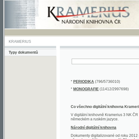
KRAMERIUS
Typy dokumentů
*
PERIODIKA
(796/5736010)
*
MONOGRAFIE
(11412/2997698)
Co všechno digitální knihovna Kramerius obs
V digitální knihovně Kramerius 3 NK ČR najdete 
německém a ruském jazyce.
Národní digitální knihovna
Dokumenty digitalizované od roku 2012 nalezne
převedena většina monografií. Převedené dokument
Novější digitalizace nale