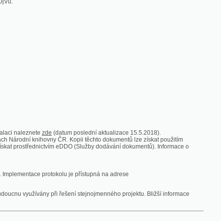
zde
(datum poslední aktualizace 15.5.2018).
vny ČR. Kopii těchto dokumentů lze získat použitím
nictvím eDDO (Služby dodávání dokumentů). Informace o
rotokolu je přístupná na adrese
y při řešení stejnojmenného projektu. Bližší informace
 ze vsi
V zajetí australských lidojedův