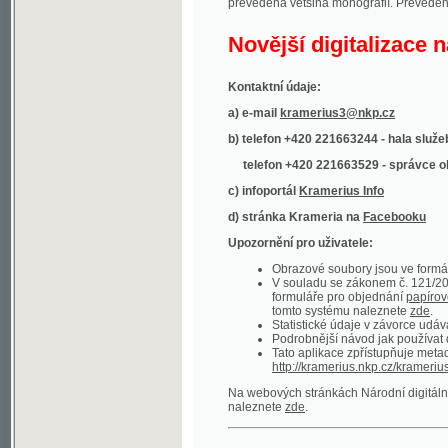
Kontaktní údaje:
a) e-mail
kramerius3@nkp.cz
b) telefon +420 221663244 - hala služeb
(inform
telefon +420 221663529 - správce obsahu
(
c) infoportál
Kramerius Info
d) stránka Krameria na
Facebooku
Upozornění pro uživatele:
Obrazové soubory jsou ve formátu DjVu, p
V souladu se zákonem č. 121/2000 Sb. (
formuláře pro objednání
papírové kopie
.
tomto systému naleznete
zde
.
Statistické údaje v závorce udávají počet t
Podrobnější návod jak používat digitáln
Tato aplikace zpřístupňuje metadata po
http://kramerius.nkp.cz/kramerius/oai
.
Na webových stránkách Národní digitální knihov
naleznete
zde
.
Ukázky zdigitalizovaných dokumentů:
Národní listy