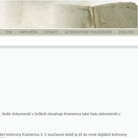
OVĚDA
-
ODKAZY
-
ALTERNATIVNÍ VYHLEDÁVÁNÍ
-
ENGLISH
ntů v češtině obsahuje Kramerius také řadu dokumentů v
merius 3. V současné době je již do nové digitální knihovny