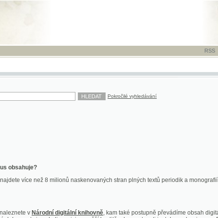
RSS
-
TISK
-
NÁP
Pokročilé vyhledávání
ahuje?
více než 8 milionů naskenovaných stran plných textů periodik a monografií. Vedle dokume
te v
Národní digitální knihovně
, kam také postupně převádíme obsah digitální knihovny Kra
y jsou k dispozici ve vyšší kvalitě a bez nutnosti instalace plug-inu pro DjVu.
znete na
ndk.cz