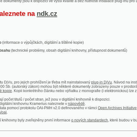
ace o výpůjčkách, digitální a tištěné kopie)
technické problémy, obsah digitální knihovny, přístupnost dokumentů)
ro jejich prohlížení je třeba mít nainstalovaný
plug-in DjVu
. Návod na instalaci naleznete
autorský zákon) mohou být některé dokumenty zobrazeny pouze v prostorách Národní kniho
 Kopii konkrétního článku nebo výňatku z monografie (i elektronickou) lze získat prostřed
itulů / počet stran, jež jsou v digitální knihovně k dispozici.
í knihovnu Kramerius naleznete v
nápovědě
.
mocí protokolu OAI-PMH v2.0 definovaného v rámci
Open Archives Initiative
. Implementace p
ny byly zveřejněny první informace
o nových standardech
, které budou v budoucnu využíván
Humoristické listy
Světozor
Smrt nesem