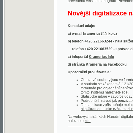
Kontaktní údaje:
a) e-mail
kramerius3@nkp.cz
b) telefon +420 221663244 - hala služeb
(inform
telefon +420 221663529 - správce obsahu
(
c) infoportál
Kramerius Info
d) stránka Krameria na
Facebooku
Upozornění pro uživatele:
Obrazové soubory jsou ve formátu DjVu, p
V souladu se zákonem č. 121/2000 Sb. (
formuláře pro objednání
papírové kopie
.
tomto systému naleznete
zde
.
Statistické údaje v závorce udávají počet t
Podrobnější návod jak používat digitáln
Tato aplikace zpřístupňuje metadata po
http://kramerius.nkp.cz/kramerius/oai
.
Na webových stránkách Národní digitální knihov
naleznete
zde
.
Ukázky zdigitalizovaných dokumentů:
Národní listy