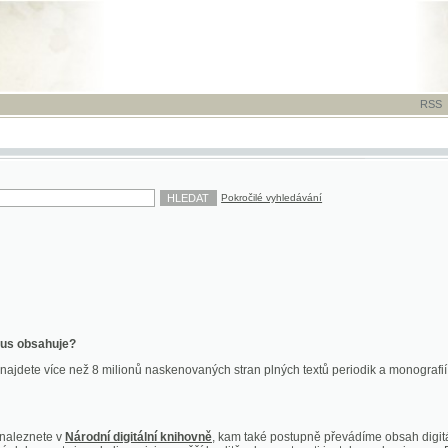
RSS
-
TISK
-
NÁP
Pokročilé vyhledávání
ahuje?
více než 8 milionů naskenovaných stran plných textů periodik a monografií. Vedle dokume
te v
Národní digitální knihovně
, kam také postupně převádíme obsah digitální knihovny Kra
y jsou k dispozici ve vyšší kvalitě a bez nutnosti instalace plug-inu pro DjVu.
znete na
ndk.cz