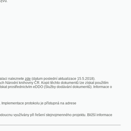
zde
(datum poslední aktualizace 15.5.2018).
vny ČR. Kopii těchto dokumentů lze získat použitím
nictvím eDDO (Služby dodávání dokumentů). Informace o
rotokolu je přístupná na adrese
y při řešení stejnojmenného projektu. Bližší informace
 ze vsi
V zajetí australských lidojedův