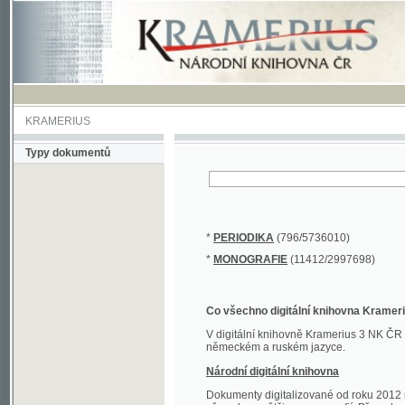
KRAMERIUS
Typy dokumentů
*
PERIODIKA
(796/5736010)
*
MONOGRAFIE
(11412/2997698)
Co všechno digitální knihovna Kramerius obs
V digitální knihovně Kramerius 3 NK ČR najdete 
německém a ruském jazyce.
Národní digitální knihovna
Dokumenty digitalizované od roku 2012 nalezne
převedena většina monografií. Převedené dokument
Novější digitalizace nale