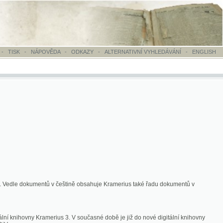
OVĚDA
-
ODKAZY
-
ALTERNATIVNÍ VYHLEDÁVÁNÍ
-
ENGLISH
ntů v češtině obsahuje Kramerius také řadu dokumentů v
merius 3. V současné době je již do nové digitální knihovny