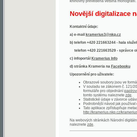
Kontaktní údaje:
a) e-mail
kramerius3@nkp.cz
b) telefon +420 221663244 - hala služeb
(inform
telefon +420 221663529 - správce obsahu
(
c) infoportál
Kramerius Info
d) stránka Krameria na
Facebooku
Upozornění pro uživatele:
Obrazové soubory jsou ve formátu DjVu, p
V souladu se zákonem č. 121/2000 Sb. (
formuláře pro objednání
papírové kopie
.
tomto systému naleznete
zde
.
Statistické údaje v závorce udávají počet t
Podrobnější návod jak používat digitáln
Tato aplikace zpřístupňuje metadata po
http://kramerius.nkp.cz/kramerius/oai
.
Na webových stránkách Národní digitální knihov
naleznete
zde
.
Ukázky zdigitalizovaných dokumentů:
Národní listy