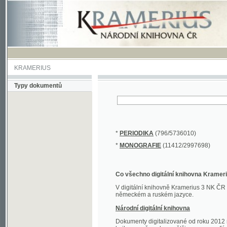
KRAMERIUS
Typy dokumentů
*
PERIODIKA
(796/5736010)
*
MONOGRAFIE
(11412/2997698)
Co všechno digitální knihovna Kramerius obs
V digitální knihovně Kramerius 3 NK ČR najdete 
německém a ruském jazyce.
Národní digitální knihovna
Dokumenty digitalizované od roku 2012 nalezne
knihovny převedena většina monografií. Převedené
Novější digitalizace nale