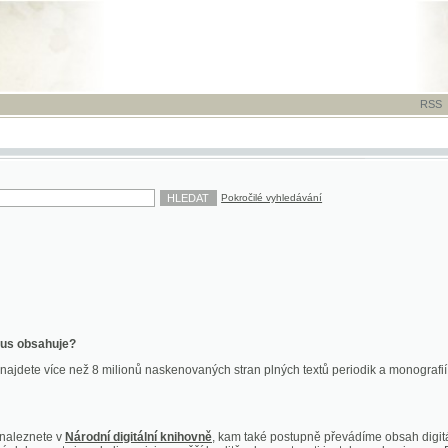
RSS
-
TISK
-
NÁP
Pokročilé vyhledávání
ahuje?
více než 8 milionů naskenovaných stran plných textů periodik a monografií. Vedle dokume
te v
Národní digitální knihovně
, kam také postupně převádíme obsah digitální knihovny Kra
y jsou k dispozici ve vyšší kvalitě a bez nutnosti instalace plug-inu pro DjVu.
znete na
ndk.cz