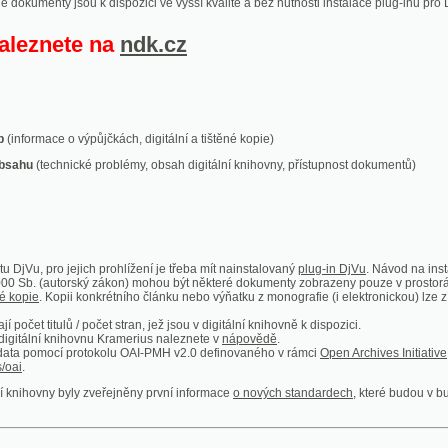
ace o výpůjčkách, digitální a tištěné kopie)
technické problémy, obsah digitální knihovny, přístupnost dokumentů)
ro jejich prohlížení je třeba mít nainstalovaný
plug-in DjVu
. Návod na instalaci naleznete
autorský zákon) mohou být některé dokumenty zobrazeny pouze v prostorách Národní kniho
 Kopii konkrétního článku nebo výňatku z monografie (i elektronickou) lze získat prostřed
itulů / počet stran, jež jsou v digitální knihovně k dispozici.
í knihovnu Kramerius naleznete v
nápovědě
.
mocí protokolu OAI-PMH v2.0 definovaného v rámci
Open Archives Initiative
. Implementace p
ny byly zveřejněny první informace
o nových standardech
, které budou v budoucnu využíván
Humoristické listy
Světozor
Smrt nesem