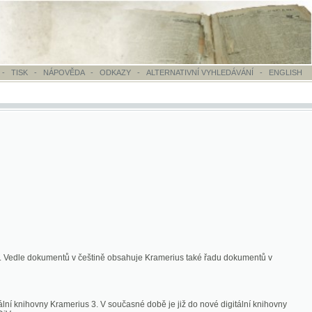
OVĚDA
-
ODKAZY
-
ALTERNATIVNÍ VYHLEDÁVÁNÍ
-
ENGLISH
ntů v češtině obsahuje Kramerius také řadu dokumentů v
merius 3. V současné době je již do nové digitální knihovny