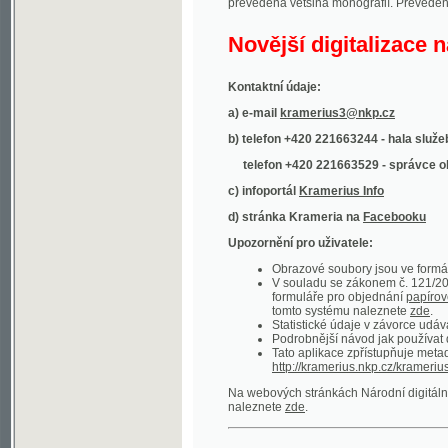
Kontaktní údaje:
a) e-mail
kramerius3@nkp.cz
b) telefon +420 221663244 - hala služeb
(inform
telefon +420 221663529 - správce obsahu
(
c) infoportál
Kramerius Info
d) stránka Krameria na
Facebooku
Upozornění pro uživatele:
Obrazové soubory jsou ve formátu DjVu, p
V souladu se zákonem č. 121/2000 Sb. (
formuláře pro objednání
papírové kopie
.
tomto systému naleznete
zde
.
Statistické údaje v závorce udávají počet t
Podrobnější návod jak používat digitáln
Tato aplikace zpřístupňuje metadata po
http://kramerius.nkp.cz/kramerius/oai
.
Na webových stránkách Národní digitální knihov
naleznete
zde
.
Ukázky zdigitalizovaných dokumentů:
Národní listy