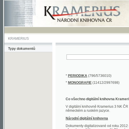
KRAMERIUS
Typy dokumentů
*
PERIODIKA
(796/5736010)
*
MONOGRAFIE
(11412/2997698)
Co všechno digitální knihovna Kramerius obs
V digitální knihovně Kramerius 3 NK ČR najdete 
německém a ruském jazyce.
Národní digitální knihovna
Dokumenty digitalizované od roku 2012 nalezne
převedena většina monografií. Převedené dokument
Novější digitalizace nale