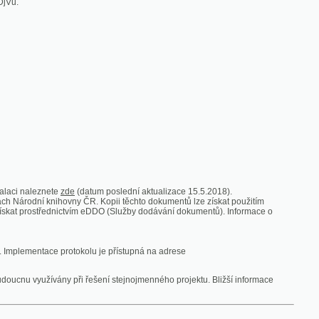
zde
(datum poslední aktualizace 15.5.2018).
vny ČR. Kopii těchto dokumentů lze získat použitím
nictvím eDDO (Služby dodávání dokumentů). Informace o
rotokolu je přístupná na adrese
y při řešení stejnojmenného projektu. Bližší informace
 ze vsi
V zajetí australských lidojedův