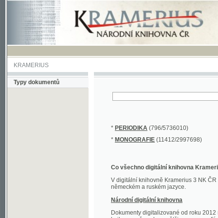
KRAMERIUS
Typy dokumentů
*
PERIODIKA
(796/5736010)
*
MONOGRAFIE
(11412/2997698)
Co všechno digitální knihovna Kramerius obs
V digitální knihovně Kramerius 3 NK ČR najdete 
německém a ruském jazyce.
Národní digitální knihovna
Dokumenty digitalizované od roku 2012 nalezne
knihovny převedena většina monografií. Převedené
Novější digitalizace nale