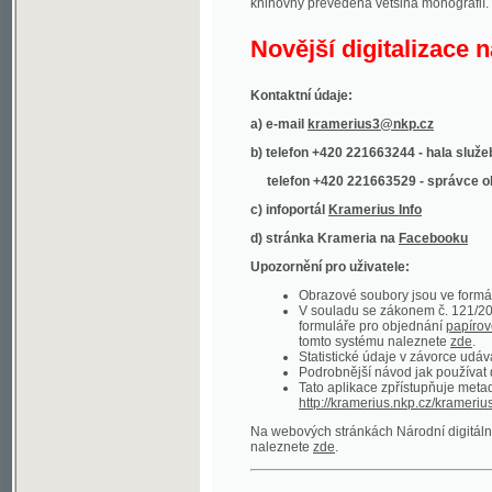
Kontaktní údaje:
a) e-mail
kramerius3@nkp.cz
b) telefon +420 221663244 - hala služeb
(inform
telefon +420 221663529 - správce obsahu
(
c) infoportál
Kramerius Info
d) stránka Krameria na
Facebooku
Upozornění pro uživatele:
Obrazové soubory jsou ve formátu DjVu, p
V souladu se zákonem č. 121/2000 Sb. (
formuláře pro objednání
papírové kopie
.
tomto systému naleznete
zde
.
Statistické údaje v závorce udávají počet t
Podrobnější návod jak používat digitáln
Tato aplikace zpřístupňuje metadata po
http://kramerius.nkp.cz/kramerius/oai
.
Na webových stránkách Národní digitální knihov
naleznete
zde
.
Ukázky zdigitalizovaných dokumentů:
Národní listy