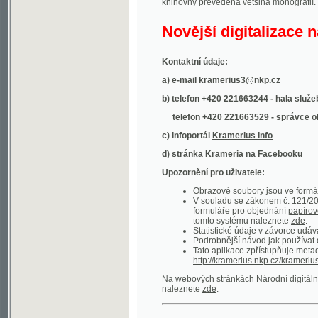
Kontaktní údaje:
a) e-mail
kramerius3@nkp.cz
b) telefon +420 221663244 - hala služeb
(inform
telefon +420 221663529 - správce obsahu
(
c) infoportál
Kramerius Info
d) stránka Krameria na
Facebooku
Upozornění pro uživatele:
Obrazové soubory jsou ve formátu DjVu, p
V souladu se zákonem č. 121/2000 Sb. (
formuláře pro objednání
papírové kopie
.
tomto systému naleznete
zde
.
Statistické údaje v závorce udávají počet t
Podrobnější návod jak používat digitáln
Tato aplikace zpřístupňuje metadata po
http://kramerius.nkp.cz/kramerius/oai
.
Na webových stránkách Národní digitální knihov
naleznete
zde
.
Ukázky zdigitalizovaných dokumentů:
Národní listy