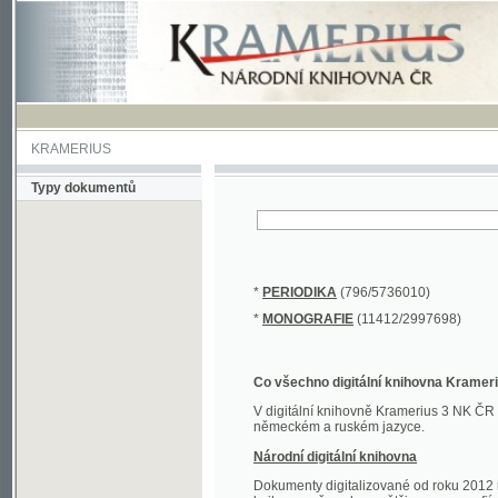
KRAMERIUS
Typy dokumentů
*
PERIODIKA
(796/5736010)
*
MONOGRAFIE
(11412/2997698)
Co všechno digitální knihovna Kramerius obs
V digitální knihovně Kramerius 3 NK ČR najdete 
německém a ruském jazyce.
Národní digitální knihovna
Dokumenty digitalizované od roku 2012 nalezne
knihovny převedena většina monografií. Převedené
Novější digitalizace nale