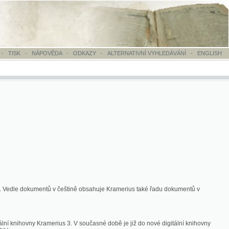
OVĚDA
-
ODKAZY
-
ALTERNATIVNÍ VYHLEDÁVÁNÍ
-
ENGLISH
ntů v češtině obsahuje Kramerius také řadu dokumentů v
merius 3. V současné době je již do nové digitální knihovny