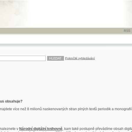
RSS
-
TISK
-
NÁP
Pokročilé vyhledávání
ahuje?
více než 8 milionů naskenovaných stran plných textů periodik a monografií. Vedle dokume
te v
Národní digitální knihovně
, kam také postupně převádíme obsah digitální knihovny Kra
y jsou k dispozici ve vyšší kvalitě a bez nutnosti instalace plug-inu pro DjVu.
znete na
ndk.cz