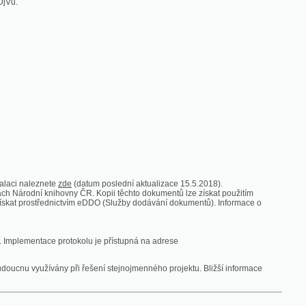
zde
(datum poslední aktualizace 15.5.2018).
vny ČR. Kopii těchto dokumentů lze získat použitím
nictvím eDDO (Služby dodávání dokumentů). Informace o
rotokolu je přístupná na adrese
y při řešení stejnojmenného projektu. Bližší informace
 ze vsi
V zajetí australských lidojedův