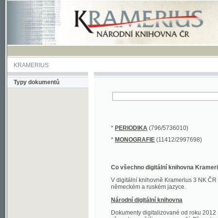
KRAMERIUS
Typy dokumentů
*
PERIODIKA
(796/5736010)
*
MONOGRAFIE
(11412/2997698)
Co všechno digitální knihovna Kramerius obs
V digitální knihovně Kramerius 3 NK ČR najdete 
německém a ruském jazyce.
Národní digitální knihovna
Dokumenty digitalizované od roku 2012 nalezne
převedena většina monografií. Převedené dokument
Novější digitalizace nale