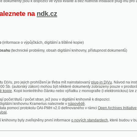
ace o výpůjčkách, digitální a tištěné kopie)
technické problémy, obsah digitální knihovny, přístupnost dokumentů)
ro jejich prohlížení je třeba mít nainstalovaný
plug-in DjVu
. Návod na instalaci naleznete
autorský zákon) mohou být některé dokumenty zobrazeny pouze v prostorách Národní kniho
 Kopii konkrétního článku nebo výňatku z monografie (i elektronickou) lze získat prostřed
itulů / počet stran, jež jsou v digitální knihovně k dispozici.
í knihovnu Kramerius naleznete v
nápovědě
.
mocí protokolu OAI-PMH v2.0 definovaného v rámci
Open Archives Initiative
. Implementace p
ny byly zveřejněny první informace
o nových standardech
, které budou v budoucnu využíván
Humoristické listy
Světozor
Smrt nesem