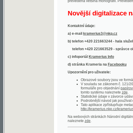
Kontaktní údaje:
a) e-mail
kramerius3@nkp.cz
b) telefon +420 221663244 - hala služeb
(inform
telefon +420 221663529 - správce obsahu
(
c) infoportál
Kramerius Info
d) stránka Krameria na
Facebooku
Upozornění pro uživatele:
Obrazové soubory jsou ve formátu DjVu, p
V souladu se zákonem č. 121/2000 Sb. (
formuláře pro objednání
papírové kopie
.
tomto systému naleznete
zde
.
Statistické údaje v závorce udávají počet t
Podrobnější návod jak používat digitáln
Tato aplikace zpřístupňuje metadata po
http://kramerius.nkp.cz/kramerius/oai
.
Na webových stránkách Národní digitální knihov
naleznete
zde
.
Ukázky zdigitalizovaných dokumentů:
Národní listy