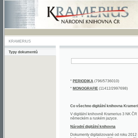
KRAMERIUS
Typy dokumentů
*
PERIODIKA
(796/5736010)
*
MONOGRAFIE
(11412/2997698)
Co všechno digitální knihovna Kramerius obs
V digitální knihovně Kramerius 3 NK ČR najdete 
německém a ruském jazyce.
Národní digitální knihovna
Dokumenty digitalizované od roku 2012 nalezne
knihovny převedena většina monografií. Převedené
Novější digitalizace nale