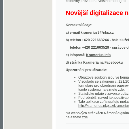
Kontaktní údaje:
a) e-mail
kramerius3@nkp.cz
b) telefon +420 221663244 - hala služeb
(inform
telefon +420 221663529 - správce obsahu
(
c) infoportál
Kramerius Info
d) stránka Krameria na
Facebooku
Upozornění pro uživatele:
Obrazové soubory jsou ve formátu DjVu, p
V souladu se zákonem č. 121/2000 Sb. (
formuláře pro objednání
papírové kopie
.
tomto systému naleznete
zde
.
Statistické údaje v závorce udávají počet t
Podrobnější návod jak používat digitáln
Tato aplikace zpřístupňuje metadata po
http://kramerius.nkp.cz/kramerius/oai
.
Na webových stránkách Národní digitální knihov
naleznete
zde
.
Ukázky zdigitalizovaných dokumentů:
Národní listy