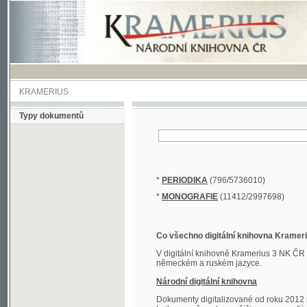
KRAMERIUS
Typy dokumentů
*
PERIODIKA
(796/5736010)
*
MONOGRAFIE
(11412/2997698)
Co všechno digitální knihovna Kramerius obs
V digitální knihovně Kramerius 3 NK ČR najdete 
německém a ruském jazyce.
Národní digitální knihovna
Dokumenty digitalizované od roku 2012 nalezne
knihovny převedena většina monografií. Převedené
Novější digitalizace nale