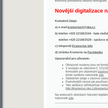
Kontaktní údaje:
a) e-mail
kramerius3@nkp.cz
b) telefon +420 221663244 - hala služeb
(inform
telefon +420 221663529 - správce obsahu
(
c) infoportál
Kramerius Info
d) stránka Krameria na
Facebooku
Upozornění pro uživatele:
Obrazové soubory jsou ve formátu DjVu, p
V souladu se zákonem č. 121/2000 Sb. (
formuláře pro objednání
papírové kopie
.
tomto systému naleznete
zde
.
Statistické údaje v závorce udávají počet t
Podrobnější návod jak používat digitáln
Tato aplikace zpřístupňuje metadata po
http://kramerius.nkp.cz/kramerius/oai
.
Na webových stránkách Národní digitální knihov
naleznete
zde
.
Ukázky zdigitalizovaných dokumentů:
Národní listy