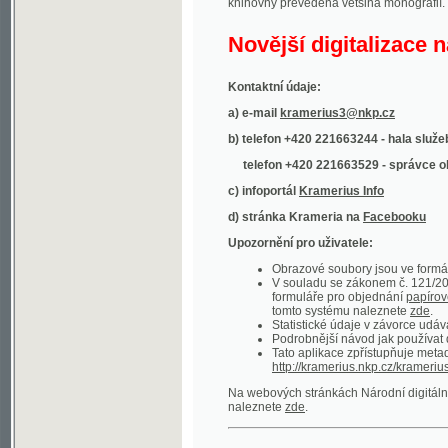
Kontaktní údaje:
a) e-mail
kramerius3@nkp.cz
b) telefon +420 221663244 - hala služeb
(inform
telefon +420 221663529 - správce obsahu
(
c) infoportál
Kramerius Info
d) stránka Krameria na
Facebooku
Upozornění pro uživatele:
Obrazové soubory jsou ve formátu DjVu, p
V souladu se zákonem č. 121/2000 Sb. (
formuláře pro objednání
papírové kopie
.
tomto systému naleznete
zde
.
Statistické údaje v závorce udávají počet t
Podrobnější návod jak používat digitáln
Tato aplikace zpřístupňuje metadata po
http://kramerius.nkp.cz/kramerius/oai
.
Na webových stránkách Národní digitální knihov
naleznete
zde
.
Ukázky zdigitalizovaných dokumentů:
Národní listy