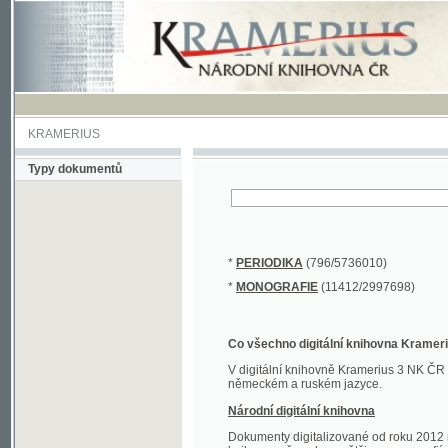
KRAMERIUS
Typy dokumentů
*
PERIODIKA
(796/5736010)
*
MONOGRAFIE
(11412/2997698)
Co všechno digitální knihovna Kramerius obs
V digitální knihovně Kramerius 3 NK ČR najdete 
německém a ruském jazyce.
Národní digitální knihovna
Dokumenty digitalizované od roku 2012 nalezne
knihovny převedena většina monografií. Převedené
Novější digitalizace nale