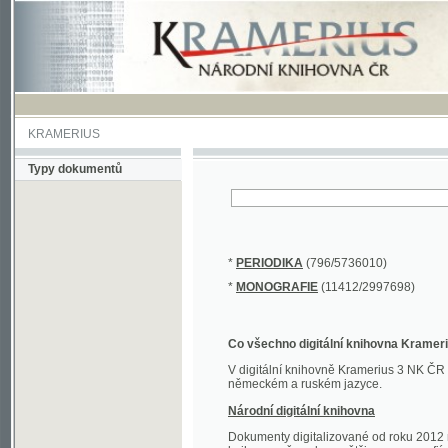
KRAMERIUS
Typy dokumentů
*
PERIODIKA
(796/5736010)
*
MONOGRAFIE
(11412/2997698)
Co všechno digitální knihovna Kramerius obs
V digitální knihovně Kramerius 3 NK ČR najdete 
německém a ruském jazyce.
Národní digitální knihovna
Dokumenty digitalizované od roku 2012 nalezne
knihovny převedena většina monografií. Převedené
Novější digitalizace nale