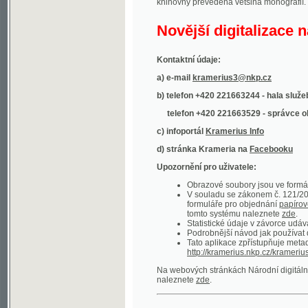
Kontaktní údaje:
a) e-mail
kramerius3@nkp.cz
b) telefon +420 221663244 - hala služeb
(inform
telefon +420 221663529 - správce obsahu
(
c) infoportál
Kramerius Info
d) stránka Krameria na
Facebooku
Upozornění pro uživatele:
Obrazové soubory jsou ve formátu DjVu, p
V souladu se zákonem č. 121/2000 Sb. (
formuláře pro objednání
papírové kopie
.
tomto systému naleznete
zde
.
Statistické údaje v závorce udávají počet t
Podrobnější návod jak používat digitáln
Tato aplikace zpřístupňuje metadata po
http://kramerius.nkp.cz/kramerius/oai
.
Na webových stránkách Národní digitální knihov
naleznete
zde
.
Ukázky zdigitalizovaných dokumentů:
Národní listy