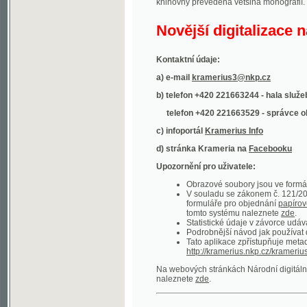
Kontaktní údaje:
a) e-mail
kramerius3@nkp.cz
b) telefon +420 221663244 - hala služeb
(inform
telefon +420 221663529 - správce obsahu
(
c) infoportál
Kramerius Info
d) stránka Krameria na
Facebooku
Upozornění pro uživatele:
Obrazové soubory jsou ve formátu DjVu, p
V souladu se zákonem č. 121/2000 Sb. (
formuláře pro objednání
papírové kopie
.
tomto systému naleznete
zde
.
Statistické údaje v závorce udávají počet t
Podrobnější návod jak používat digitáln
Tato aplikace zpřístupňuje metadata po
http://kramerius.nkp.cz/kramerius/oai
.
Na webových stránkách Národní digitální knihov
naleznete
zde
.
Ukázky zdigitalizovaných dokumentů:
Národní listy