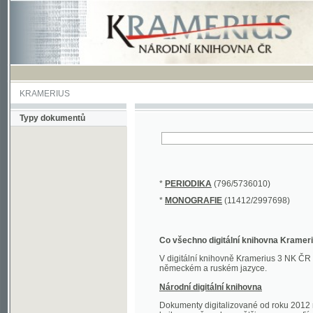
KRAMERIUS
Typy dokumentů
*
PERIODIKA
(796/5736010)
*
MONOGRAFIE
(11412/2997698)
Co všechno digitální knihovna Kramerius obs
V digitální knihovně Kramerius 3 NK ČR najdete 
německém a ruském jazyce.
Národní digitální knihovna
Dokumenty digitalizované od roku 2012 nalezne
knihovny převedena většina monografií. Převedené
Novější digitalizace nale