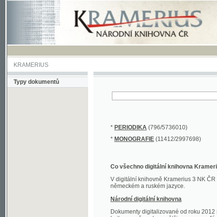
KRAMERIUS
Typy dokumentů
*
PERIODIKA
(796/5736010)
*
MONOGRAFIE
(11412/2997698)
Co všechno digitální knihovna Kramerius obs
V digitální knihovně Kramerius 3 NK ČR najdete 
německém a ruském jazyce.
Národní digitální knihovna
Dokumenty digitalizované od roku 2012 nalezne
knihovny převedena většina monografií. Převedené
Novější digitalizace nale