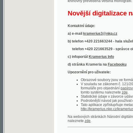
Kontaktní údaje:
a) e-mail
kramerius3@nkp.cz
b) telefon +420 221663244 - hala služeb
(inform
telefon +420 221663529 - správce obsahu
(
c) infoportál
Kramerius Info
d) stránka Krameria na
Facebooku
Upozornění pro uživatele:
Obrazové soubory jsou ve formátu DjVu, p
V souladu se zákonem č. 121/2000 Sb. (
formuláře pro objednání
papírové kopie
.
tomto systému naleznete
zde
.
Statistické údaje v závorce udávají počet t
Podrobnější návod jak používat digitáln
Tato aplikace zpřístupňuje metadata po
http://kramerius.nkp.cz/kramerius/oai
.
Na webových stránkách Národní digitální knihov
naleznete
zde
.
Ukázky zdigitalizovaných dokumentů:
Národní listy