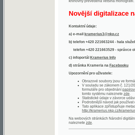
Kontaktní údaje:
a) e-mail
kramerius3@nkp.cz
b) telefon +420 221663244 - hala služeb
(inform
telefon +420 221663529 - správce obsahu
(
c) infoportál
Kramerius Info
d) stránka Krameria na
Facebooku
Upozornění pro uživatele:
Obrazové soubory jsou ve formátu DjVu, p
V souladu se zákonem č. 121/2000 Sb. (
formuláře pro objednání
papírové kopie
.
tomto systému naleznete
zde
.
Statistické údaje v závorce udávají počet t
Podrobnější návod jak používat digitáln
Tato aplikace zpřístupňuje metadata po
http://kramerius.nkp.cz/kramerius/oai
.
Na webových stránkách Národní digitální knihov
naleznete
zde
.
Ukázky zdigitalizovaných dokumentů:
Národní listy