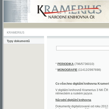
KRAMERIUS
Typy dokumentů
*
PERIODIKA
(796/5736010)
*
MONOGRAFIE
(11412/2997698)
Co všechno digitální knihovna Kramerius obs
V digitální knihovně Kramerius 3 NK ČR najdete 
německém a ruském jazyce.
Národní digitální knihovna
Dokumenty digitalizované od roku 2012 nalezne
knihovny převedena většina monografií. Převedené
Novější digitalizace nale