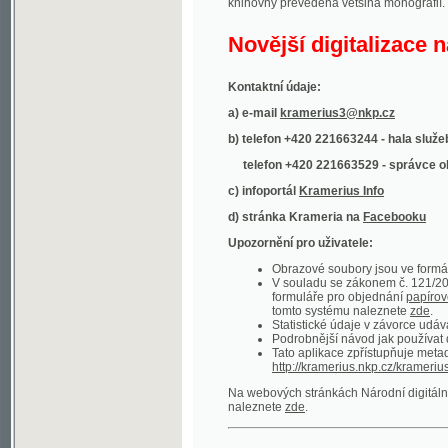
Kontaktní údaje:
a) e-mail
kramerius3@nkp.cz
b) telefon +420 221663244 - hala služeb
(inform
telefon +420 221663529 - správce obsahu
(
c) infoportál
Kramerius Info
d) stránka Krameria na
Facebooku
Upozornění pro uživatele:
Obrazové soubory jsou ve formátu DjVu, p
V souladu se zákonem č. 121/2000 Sb. (
formuláře pro objednání
papírové kopie
.
tomto systému naleznete
zde
.
Statistické údaje v závorce udávají počet t
Podrobnější návod jak používat digitáln
Tato aplikace zpřístupňuje metadata po
http://kramerius.nkp.cz/kramerius/oai
.
Na webových stránkách Národní digitální knihov
naleznete
zde
.
Ukázky zdigitalizovaných dokumentů:
Národní listy