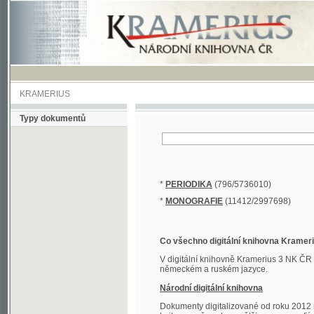
KRAMERIUS
Typy dokumentů
*
PERIODIKA
(796/5736010)
*
MONOGRAFIE
(11412/2997698)
Co všechno digitální knihovna Kramerius obs
V digitální knihovně Kramerius 3 NK ČR najdete 
německém a ruském jazyce.
Národní digitální knihovna
Dokumenty digitalizované od roku 2012 nalezne
knihovny převedena většina monografií. Převedené
Novější digitalizace nale