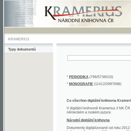
KRAMERIUS
Typy dokumentů
*
PERIODIKA
(796/5736010)
*
MONOGRAFIE
(11412/2997698)
Co všechno digitální knihovna Kramerius obs
V digitální knihovně Kramerius 3 NK ČR najdete 
německém a ruském jazyce.
Národní digitální knihovna
Dokumenty digitalizované od roku 2012 nalezne
knihovny převedena většina monografií. Převedené
Novější digitalizace nale