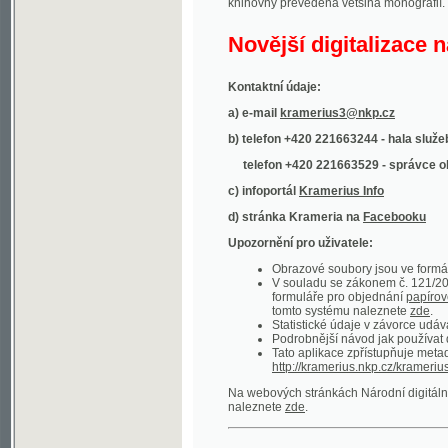
Kontaktní údaje:
a) e-mail
kramerius3@nkp.cz
b) telefon +420 221663244 - hala služeb
(inform
telefon +420 221663529 - správce obsahu
(
c) infoportál
Kramerius Info
d) stránka Krameria na
Facebooku
Upozornění pro uživatele:
Obrazové soubory jsou ve formátu DjVu, p
V souladu se zákonem č. 121/2000 Sb. (
formuláře pro objednání
papírové kopie
.
tomto systému naleznete
zde
.
Statistické údaje v závorce udávají počet t
Podrobnější návod jak používat digitáln
Tato aplikace zpřístupňuje metadata po
http://kramerius.nkp.cz/kramerius/oai
.
Na webových stránkách Národní digitální knihov
naleznete
zde
.
Ukázky zdigitalizovaných dokumentů:
Národní listy