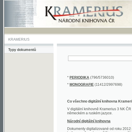
KRAMERIUS
Typy dokumentů
*
PERIODIKA
(796/5736010)
*
MONOGRAFIE
(11412/2997698)
Co všechno digitální knihovna Kramerius obs
V digitální knihovně Kramerius 3 NK ČR najdete 
německém a ruském jazyce.
Národní digitální knihovna
Dokumenty digitalizované od roku 2012 nalezne
knihovny převedena většina monografií. Převedené
Novější digitalizace nale