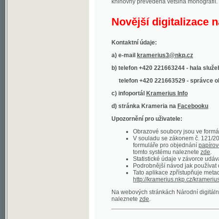
Kontaktní údaje:
a) e-mail
kramerius3@nkp.cz
b) telefon +420 221663244 - hala služeb
(inform
telefon +420 221663529 - správce obsahu
(
c) infoportál
Kramerius Info
d) stránka Krameria na
Facebooku
Upozornění pro uživatele:
Obrazové soubory jsou ve formátu DjVu, p
V souladu se zákonem č. 121/2000 Sb. (
formuláře pro objednání
papírové kopie
.
tomto systému naleznete
zde
.
Statistické údaje v závorce udávají počet t
Podrobnější návod jak používat digitáln
Tato aplikace zpřístupňuje metadata po
http://kramerius.nkp.cz/kramerius/oai
.
Na webových stránkách Národní digitální knihov
naleznete
zde
.
Ukázky zdigitalizovaných dokumentů:
Národní listy