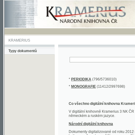
KRAMERIUS
Typy dokumentů
*
PERIODIKA
(796/5736010)
*
MONOGRAFIE
(11412/2997698)
Co všechno digitální knihovna Kramerius obs
V digitální knihovně Kramerius 3 NK ČR najdete 
německém a ruském jazyce.
Národní digitální knihovna
Dokumenty digitalizované od roku 2012 nalezne
knihovny převedena většina monografií. Převedené
Novější digitalizace nale