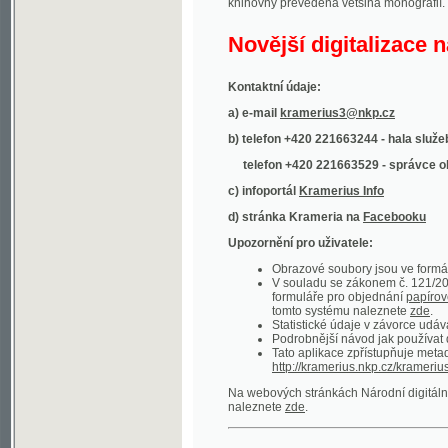
Kontaktní údaje:
a) e-mail
kramerius3@nkp.cz
b) telefon +420 221663244 - hala služeb
(inform
telefon +420 221663529 - správce obsahu
(
c) infoportál
Kramerius Info
d) stránka Krameria na
Facebooku
Upozornění pro uživatele:
Obrazové soubory jsou ve formátu DjVu, p
V souladu se zákonem č. 121/2000 Sb. (
formuláře pro objednání
papírové kopie
.
tomto systému naleznete
zde
.
Statistické údaje v závorce udávají počet t
Podrobnější návod jak používat digitáln
Tato aplikace zpřístupňuje metadata po
http://kramerius.nkp.cz/kramerius/oai
.
Na webových stránkách Národní digitální knihov
naleznete
zde
.
Ukázky zdigitalizovaných dokumentů:
Národní listy