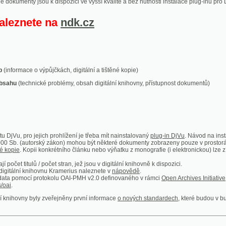
ace o výpůjčkách, digitální a tištěné kopie)
technické problémy, obsah digitální knihovny, přístupnost dokumentů)
ro jejich prohlížení je třeba mít nainstalovaný
plug-in DjVu
. Návod na instalaci naleznete
autorský zákon) mohou být některé dokumenty zobrazeny pouze v prostorách Národní kniho
 Kopii konkrétního článku nebo výňatku z monografie (i elektronickou) lze získat prostřed
itulů / počet stran, jež jsou v digitální knihovně k dispozici.
í knihovnu Kramerius naleznete v
nápovědě
.
mocí protokolu OAI-PMH v2.0 definovaného v rámci
Open Archives Initiative
. Implementace p
ny byly zveřejněny první informace
o nových standardech
, které budou v budoucnu využíván
Humoristické listy
Světozor
Smrt nesem