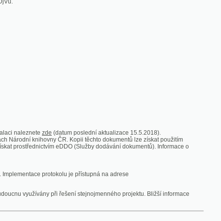
zde
(datum poslední aktualizace 15.5.2018).
vny ČR. Kopii těchto dokumentů lze získat použitím
nictvím eDDO (Služby dodávání dokumentů). Informace o
rotokolu je přístupná na adrese
y při řešení stejnojmenného projektu. Bližší informace
 ze vsi
V zajetí australských lidojedův