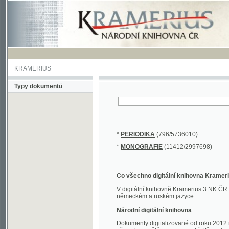
KRAMERIUS
Typy dokumentů
*
PERIODIKA
(796/5736010)
*
MONOGRAFIE
(11412/2997698)
Co všechno digitální knihovna Kramerius obs
V digitální knihovně Kramerius 3 NK ČR najdete 
německém a ruském jazyce.
Národní digitální knihovna
Dokumenty digitalizované od roku 2012 nalezne
převedena většina monografií. Převedené dokument
Novější digitalizace nale