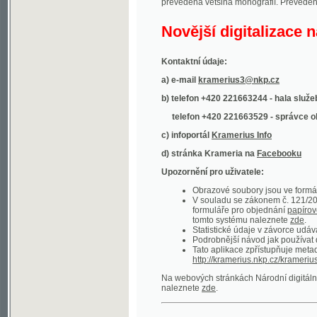
Kontaktní údaje:
a) e-mail
kramerius3@nkp.cz
b) telefon +420 221663244 - hala služeb
(inform
telefon +420 221663529 - správce obsahu
(
c) infoportál
Kramerius Info
d) stránka Krameria na
Facebooku
Upozornění pro uživatele:
Obrazové soubory jsou ve formátu DjVu, p
V souladu se zákonem č. 121/2000 Sb. (
formuláře pro objednání
papírové kopie
.
tomto systému naleznete
zde
.
Statistické údaje v závorce udávají počet t
Podrobnější návod jak používat digitáln
Tato aplikace zpřístupňuje metadata po
http://kramerius.nkp.cz/kramerius/oai
.
Na webových stránkách Národní digitální knihov
naleznete
zde
.
Ukázky zdigitalizovaných dokumentů:
Národní listy