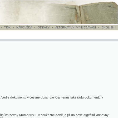
OVĚDA
-
ODKAZY
-
ALTERNATIVNÍ VYHLEDÁVÁNÍ
-
ENGLISH
ntů v češtině obsahuje Kramerius také řadu dokumentů v
merius 3. V současné době je již do nové digitální knihovny