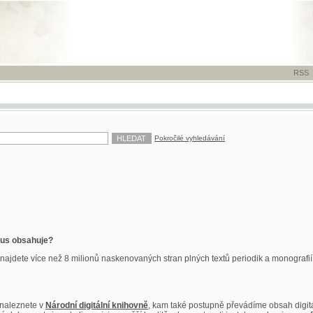
RSS
-
TISK
-
NÁP
Pokročilé vyhledávání
ahuje?
více než 8 milionů naskenovaných stran plných textů periodik a monografií. Vedle dokume
te v
Národní digitální knihovně
, kam také postupně převádíme obsah digitální knihovny Kra
y jsou k dispozici ve vyšší kvalitě a bez nutnosti instalace plug-inu pro DjVu.
znete na
ndk.cz