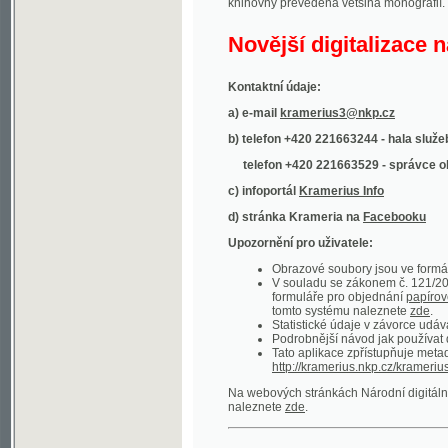
Kontaktní údaje:
a) e-mail
kramerius3@nkp.cz
b) telefon +420 221663244 - hala služeb
(inform
telefon +420 221663529 - správce obsahu
(
c) infoportál
Kramerius Info
d) stránka Krameria na
Facebooku
Upozornění pro uživatele:
Obrazové soubory jsou ve formátu DjVu, p
V souladu se zákonem č. 121/2000 Sb. (
formuláře pro objednání
papírové kopie
.
tomto systému naleznete
zde
.
Statistické údaje v závorce udávají počet t
Podrobnější návod jak používat digitáln
Tato aplikace zpřístupňuje metadata po
http://kramerius.nkp.cz/kramerius/oai
.
Na webových stránkách Národní digitální knihov
naleznete
zde
.
Ukázky zdigitalizovaných dokumentů:
Národní listy