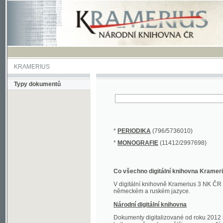
KRAMERIUS
Typy dokumentů
*
PERIODIKA
(796/5736010)
*
MONOGRAFIE
(11412/2997698)
Co všechno digitální knihovna Kramerius obs
V digitální knihovně Kramerius 3 NK ČR najdete 
německém a ruském jazyce.
Národní digitální knihovna
Dokumenty digitalizované od roku 2012 nalezne
knihovny převedena většina monografií. Převedené
Novější digitalizace nale