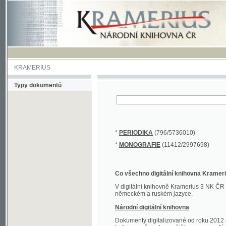
KRAMERIUS
Typy dokumentů
*
PERIODIKA
(796/5736010)
*
MONOGRAFIE
(11412/2997698)
Co všechno digitální knihovna Kramerius obs
V digitální knihovně Kramerius 3 NK ČR najdete 
německém a ruském jazyce.
Národní digitální knihovna
Dokumenty digitalizované od roku 2012 nalezne
knihovny převedena většina monografií. Převedené
Novější digitalizace nale