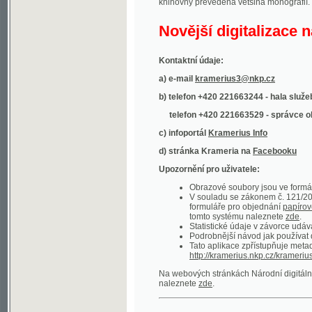
Kontaktní údaje:
a) e-mail
kramerius3@nkp.cz
b) telefon +420 221663244 - hala služeb
(inform
telefon +420 221663529 - správce obsahu
(
c) infoportál
Kramerius Info
d) stránka Krameria na
Facebooku
Upozornění pro uživatele:
Obrazové soubory jsou ve formátu DjVu, p
V souladu se zákonem č. 121/2000 Sb. (
formuláře pro objednání
papírové kopie
.
tomto systému naleznete
zde
.
Statistické údaje v závorce udávají počet t
Podrobnější návod jak používat digitáln
Tato aplikace zpřístupňuje metadata po
http://kramerius.nkp.cz/kramerius/oai
.
Na webových stránkách Národní digitální knihov
naleznete
zde
.
Ukázky zdigitalizovaných dokumentů:
Národní listy