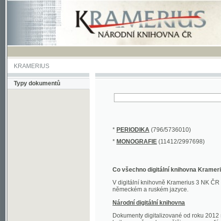
KRAMERIUS
Typy dokumentů
*
PERIODIKA
(796/5736010)
*
MONOGRAFIE
(11412/2997698)
Co všechno digitální knihovna Kramerius obs
V digitální knihovně Kramerius 3 NK ČR najdete 
německém a ruském jazyce.
Národní digitální knihovna
Dokumenty digitalizované od roku 2012 nalezne
knihovny převedena většina monografií. Převedené
Novější digitalizace nale