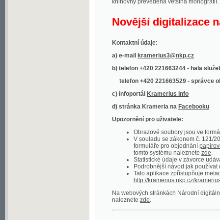
Kontaktní údaje:
a) e-mail
kramerius3@nkp.cz
b) telefon +420 221663244 - hala služeb
(inform
telefon +420 221663529 - správce obsahu
(
c) infoportál
Kramerius Info
d) stránka Krameria na
Facebooku
Upozornění pro uživatele:
Obrazové soubory jsou ve formátu DjVu, p
V souladu se zákonem č. 121/2000 Sb. (
formuláře pro objednání
papírové kopie
.
tomto systému naleznete
zde
.
Statistické údaje v závorce udávají počet t
Podrobnější návod jak používat digitáln
Tato aplikace zpřístupňuje metadata po
http://kramerius.nkp.cz/kramerius/oai
.
Na webových stránkách Národní digitální knihov
naleznete
zde
.
Ukázky zdigitalizovaných dokumentů:
Národní listy