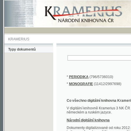
KRAMERIUS
Typy dokumentů
*
PERIODIKA
(796/5736010)
*
MONOGRAFIE
(11412/2997698)
Co všechno digitální knihovna Kramerius obs
V digitální knihovně Kramerius 3 NK ČR najdete 
německém a ruském jazyce.
Národní digitální knihovna
Dokumenty digitalizované od roku 2012 nalezne
knihovny převedena většina monografií. Převedené
Novější digitalizace nale