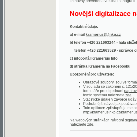
Kontaktní údaje:
a) e-mail
kramerius3@nkp.cz
b) telefon +420 221663244 - hala služeb
(inform
telefon +420 221663529 - správce obsahu
(
c) infoportál
Kramerius Info
d) stránka Krameria na
Facebooku
Upozornění pro uživatele:
Obrazové soubory jsou ve formátu DjVu, p
V souladu se zákonem č. 121/2000 Sb. (
formuláře pro objednání
papírové kopie
.
tomto systému naleznete
zde
.
Statistické údaje v závorce udávají počet t
Podrobnější návod jak používat digitáln
Tato aplikace zpřístupňuje metadata po
http://kramerius.nkp.cz/kramerius/oai
.
Na webových stránkách Národní digitální knihov
naleznete
zde
.
Ukázky zdigitalizovaných dokumentů:
Národní listy