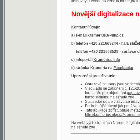
Kontaktní údaje:
a) e-mail
kramerius3@nkp.cz
b) telefon +420 221663244 - hala služeb
(inform
telefon +420 221663529 - správce obsahu
(
c) infoportál
Kramerius Info
d) stránka Krameria na
Facebooku
Upozornění pro uživatele:
Obrazové soubory jsou ve formátu DjVu, p
V souladu se zákonem č. 121/2000 Sb. (
formuláře pro objednání
papírové kopie
.
tomto systému naleznete
zde
.
Statistické údaje v závorce udávají počet t
Podrobnější návod jak používat digitáln
Tato aplikace zpřístupňuje metadata po
http://kramerius.nkp.cz/kramerius/oai
.
Na webových stránkách Národní digitální knihov
naleznete
zde
.
Ukázky zdigitalizovaných dokumentů:
Národní listy