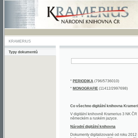
KRAMERIUS
Typy dokumentů
*
PERIODIKA
(796/5736010)
*
MONOGRAFIE
(11412/2997698)
Co všechno digitální knihovna Kramerius obs
V digitální knihovně Kramerius 3 NK ČR najdete 
německém a ruském jazyce.
Národní digitální knihovna
Dokumenty digitalizované od roku 2012 nalezne
knihovny převedena většina monografií. Převedené
Novější digitalizace nale