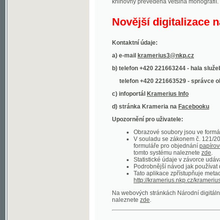
Kontaktní údaje:
a) e-mail
kramerius3@nkp.cz
b) telefon +420 221663244 - hala služeb
(inform
telefon +420 221663529 - správce obsahu
(
c) infoportál
Kramerius Info
d) stránka Krameria na
Facebooku
Upozornění pro uživatele:
Obrazové soubory jsou ve formátu DjVu, p
V souladu se zákonem č. 121/2000 Sb. (
formuláře pro objednání
papírové kopie
.
tomto systému naleznete
zde
.
Statistické údaje v závorce udávají počet t
Podrobnější návod jak používat digitáln
Tato aplikace zpřístupňuje metadata po
http://kramerius.nkp.cz/kramerius/oai
.
Na webových stránkách Národní digitální knihov
naleznete
zde
.
Ukázky zdigitalizovaných dokumentů:
Národní listy