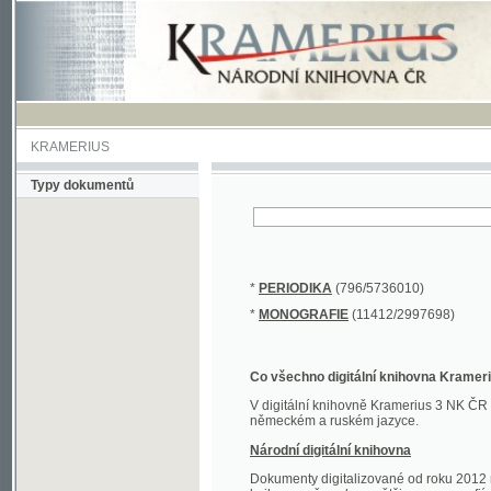
KRAMERIUS
Typy dokumentů
*
PERIODIKA
(796/5736010)
*
MONOGRAFIE
(11412/2997698)
Co všechno digitální knihovna Kramerius obs
V digitální knihovně Kramerius 3 NK ČR najdete 
německém a ruském jazyce.
Národní digitální knihovna
Dokumenty digitalizované od roku 2012 nalezne
knihovny převedena většina monografií. Převedené
Novější digitalizace nale