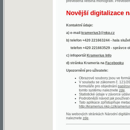
Kontaktní údaje:
a) e-mail
kramerius3@nkp.cz
b) telefon +420 221663244 - hala služeb
(inform
telefon +420 221663529 - správce obsahu
(
c) infoportál
Kramerius Info
d) stránka Krameria na
Facebooku
Upozornění pro uživatele:
Obrazové soubory jsou ve formátu DjVu, p
V souladu se zákonem č. 121/2000 Sb. (
formuláře pro objednání
papírové kopie
.
tomto systému naleznete
zde
.
Statistické údaje v závorce udávají počet t
Podrobnější návod jak používat digitáln
Tato aplikace zpřístupňuje metadata po
http://kramerius.nkp.cz/kramerius/oai
.
Na webových stránkách Národní digitální knihov
naleznete
zde
.
Ukázky zdigitalizovaných dokumentů:
Národní listy