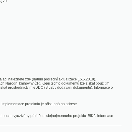
zde
(datum poslední aktualizace 15.5.2018).
vny ČR. Kopii těchto dokumentů lze získat použitím
nictvím eDDO (Služby dodávání dokumentů). Informace o
rotokolu je přístupná na adrese
y při řešení stejnojmenného projektu. Bližší informace
 ze vsi
V zajetí australských lidojedův