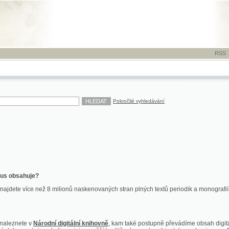
RSS
-
TISK
-
NÁP
Pokročilé vyhledávání
ahuje?
více než 8 milionů naskenovaných stran plných textů periodik a monografií. Vedle dokume
te v
Národní digitální knihovně
, kam také postupně převádíme obsah digitální knihovny Kra
y jsou k dispozici ve vyšší kvalitě a bez nutnosti instalace plug-inu pro DjVu.
znete na
ndk.cz