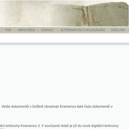
OVĚDA
-
ODKAZY
-
ALTERNATIVNÍ VYHLEDÁVÁNÍ
-
ENGLISH
ntů v češtině obsahuje Kramerius také řadu dokumentů v
merius 3. V současné době je již do nové digitální knihovny