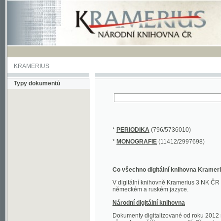
KRAMERIUS
Typy dokumentů
*
PERIODIKA
(796/5736010)
*
MONOGRAFIE
(11412/2997698)
Co všechno digitální knihovna Kramerius obs
V digitální knihovně Kramerius 3 NK ČR najdete 
německém a ruském jazyce.
Národní digitální knihovna
Dokumenty digitalizované od roku 2012 nalezne
převedena většina monografií. Převedené dokument
Novější digitalizace nale