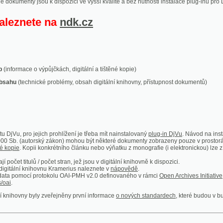
ace o výpůjčkách, digitální a tištěné kopie)
technické problémy, obsah digitální knihovny, přístupnost dokumentů)
ro jejich prohlížení je třeba mít nainstalovaný
plug-in DjVu
. Návod na instalaci naleznete
autorský zákon) mohou být některé dokumenty zobrazeny pouze v prostorách Národní kniho
 Kopii konkrétního článku nebo výňatku z monografie (i elektronickou) lze získat prostřed
itulů / počet stran, jež jsou v digitální knihovně k dispozici.
í knihovnu Kramerius naleznete v
nápovědě
.
mocí protokolu OAI-PMH v2.0 definovaného v rámci
Open Archives Initiative
. Implementace p
ny byly zveřejněny první informace
o nových standardech
, které budou v budoucnu využíván
Humoristické listy
Světozor
Smrt nesem