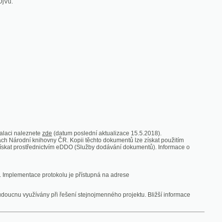
zde
(datum poslední aktualizace 15.5.2018).
vny ČR. Kopii těchto dokumentů lze získat použitím
nictvím eDDO (Služby dodávání dokumentů). Informace o
rotokolu je přístupná na adrese
y při řešení stejnojmenného projektu. Bližší informace
 ze vsi
V zajetí australských lidojedův