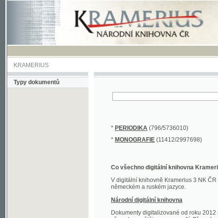
KRAMERIUS
Typy dokumentů
*
PERIODIKA
(796/5736010)
*
MONOGRAFIE
(11412/2997698)
Co všechno digitální knihovna Kramerius obs
V digitální knihovně Kramerius 3 NK ČR najdete 
německém a ruském jazyce.
Národní digitální knihovna
Dokumenty digitalizované od roku 2012 nalezne
převedena většina monografií. Převedené dokument
Novější digitalizace nale