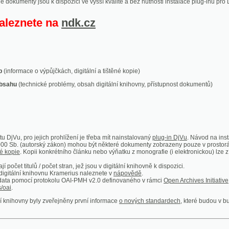
ace o výpůjčkách, digitální a tištěné kopie)
technické problémy, obsah digitální knihovny, přístupnost dokumentů)
ro jejich prohlížení je třeba mít nainstalovaný
plug-in DjVu
. Návod na instalaci naleznete
autorský zákon) mohou být některé dokumenty zobrazeny pouze v prostorách Národní kniho
 Kopii konkrétního článku nebo výňatku z monografie (i elektronickou) lze získat prostřed
itulů / počet stran, jež jsou v digitální knihovně k dispozici.
í knihovnu Kramerius naleznete v
nápovědě
.
mocí protokolu OAI-PMH v2.0 definovaného v rámci
Open Archives Initiative
. Implementace p
ny byly zveřejněny první informace
o nových standardech
, které budou v budoucnu využíván
Humoristické listy
Světozor
Smrt nesem