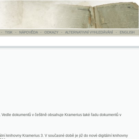
OVĚDA
-
ODKAZY
-
ALTERNATIVNÍ VYHLEDÁVÁNÍ
-
ENGLISH
ntů v češtině obsahuje Kramerius také řadu dokumentů v
merius 3. V současné době je již do nové digitální knihovny