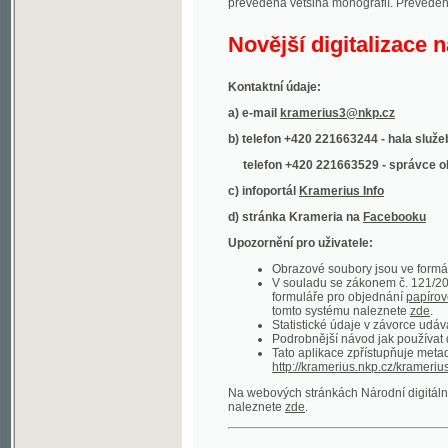
Kontaktní údaje:
a) e-mail
kramerius3@nkp.cz
b) telefon +420 221663244 - hala služeb
(inform
telefon +420 221663529 - správce obsahu
(
c) infoportál
Kramerius Info
d) stránka Krameria na
Facebooku
Upozornění pro uživatele:
Obrazové soubory jsou ve formátu DjVu, p
V souladu se zákonem č. 121/2000 Sb. (
formuláře pro objednání
papírové kopie
.
tomto systému naleznete
zde
.
Statistické údaje v závorce udávají počet t
Podrobnější návod jak používat digitáln
Tato aplikace zpřístupňuje metadata po
http://kramerius.nkp.cz/kramerius/oai
.
Na webových stránkách Národní digitální knihov
naleznete
zde
.
Ukázky zdigitalizovaných dokumentů:
Národní listy