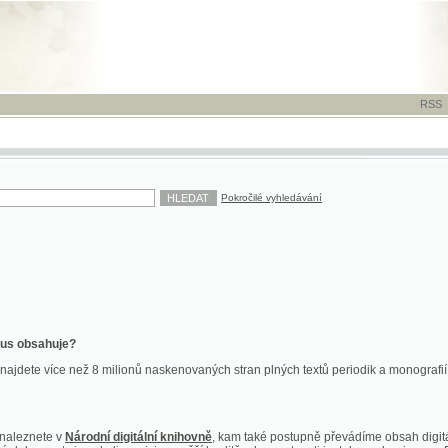
RSS
-
TISK
-
NÁP
Pokročilé vyhledávání
ahuje?
více než 8 milionů naskenovaných stran plných textů periodik a monografií. Vedle dokume
te v
Národní digitální knihovně
, kam také postupně převádíme obsah digitální knihovny Kra
y jsou k dispozici ve vyšší kvalitě a bez nutnosti instalace plug-inu pro DjVu.
znete na
ndk.cz