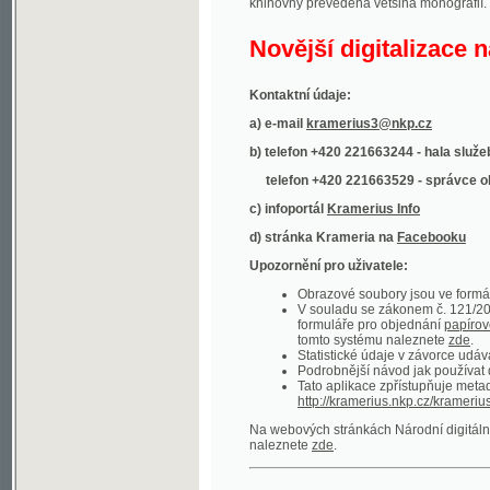
Kontaktní údaje:
a) e-mail
kramerius3@nkp.cz
b) telefon +420 221663244 - hala služeb
(inform
telefon +420 221663529 - správce obsahu
(
c) infoportál
Kramerius Info
d) stránka Krameria na
Facebooku
Upozornění pro uživatele:
Obrazové soubory jsou ve formátu DjVu, p
V souladu se zákonem č. 121/2000 Sb. (
formuláře pro objednání
papírové kopie
.
tomto systému naleznete
zde
.
Statistické údaje v závorce udávají počet t
Podrobnější návod jak používat digitáln
Tato aplikace zpřístupňuje metadata po
http://kramerius.nkp.cz/kramerius/oai
.
Na webových stránkách Národní digitální knihov
naleznete
zde
.
Ukázky zdigitalizovaných dokumentů:
Národní listy