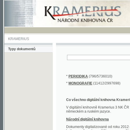
KRAMERIUS
Typy dokumentů
*
PERIODIKA
(796/5736010)
*
MONOGRAFIE
(11412/2997698)
Co všechno digitální knihovna Kramerius obs
V digitální knihovně Kramerius 3 NK ČR najdete 
německém a ruském jazyce.
Národní digitální knihovna
Dokumenty digitalizované od roku 2012 nalezne
knihovny převedena většina monografií. Převedené
Novější digitalizace nale