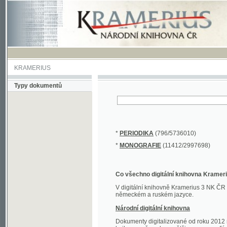
KRAMERIUS
Typy dokumentů
*
PERIODIKA
(796/5736010)
*
MONOGRAFIE
(11412/2997698)
Co všechno digitální knihovna Kramerius obs
V digitální knihovně Kramerius 3 NK ČR najdete 
německém a ruském jazyce.
Národní digitální knihovna
Dokumenty digitalizované od roku 2012 nalezne
knihovny převedena většina monografií. Převedené
Novější digitalizace nale