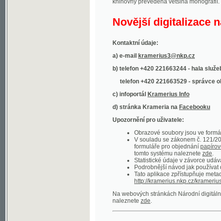
Kontaktní údaje:
a) e-mail
kramerius3@nkp.cz
b) telefon +420 221663244 - hala služeb
(inform
telefon +420 221663529 - správce obsahu
(
c) infoportál
Kramerius Info
d) stránka Krameria na
Facebooku
Upozornění pro uživatele:
Obrazové soubory jsou ve formátu DjVu, p
V souladu se zákonem č. 121/2000 Sb. (
formuláře pro objednání
papírové kopie
.
tomto systému naleznete
zde
.
Statistické údaje v závorce udávají počet t
Podrobnější návod jak používat digitáln
Tato aplikace zpřístupňuje metadata po
http://kramerius.nkp.cz/kramerius/oai
.
Na webových stránkách Národní digitální knihov
naleznete
zde
.
Ukázky zdigitalizovaných dokumentů:
Národní listy