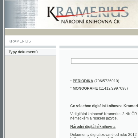
KRAMERIUS
Typy dokumentů
*
PERIODIKA
(796/5736010)
*
MONOGRAFIE
(11412/2997698)
Co všechno digitální knihovna Kramerius obs
V digitální knihovně Kramerius 3 NK ČR najdete 
německém a ruském jazyce.
Národní digitální knihovna
Dokumenty digitalizované od roku 2012 nalezne
knihovny převedena většina monografií. Převedené
Novější digitalizace nale