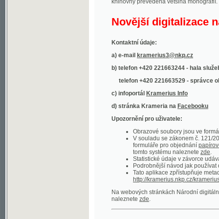
Kontaktní údaje:
a) e-mail
kramerius3@nkp.cz
b) telefon +420 221663244 - hala služeb
(inform
telefon +420 221663529 - správce obsahu
(
c) infoportál
Kramerius Info
d) stránka Krameria na
Facebooku
Upozornění pro uživatele:
Obrazové soubory jsou ve formátu DjVu, p
V souladu se zákonem č. 121/2000 Sb. (
formuláře pro objednání
papírové kopie
.
tomto systému naleznete
zde
.
Statistické údaje v závorce udávají počet t
Podrobnější návod jak používat digitáln
Tato aplikace zpřístupňuje metadata po
http://kramerius.nkp.cz/kramerius/oai
.
Na webových stránkách Národní digitální knihov
naleznete
zde
.
Ukázky zdigitalizovaných dokumentů:
Národní listy