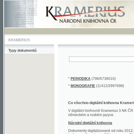
KRAMERIUS
Typy dokumentů
*
PERIODIKA
(796/5736010)
*
MONOGRAFIE
(11412/2997698)
Co všechno digitální knihovna Kramerius obs
V digitální knihovně Kramerius 3 NK ČR najdete 
německém a ruském jazyce.
Národní digitální knihovna
Dokumenty digitalizované od roku 2012 nalezne
knihovny převedena většina monografií. Převedené
Novější digitalizace nale