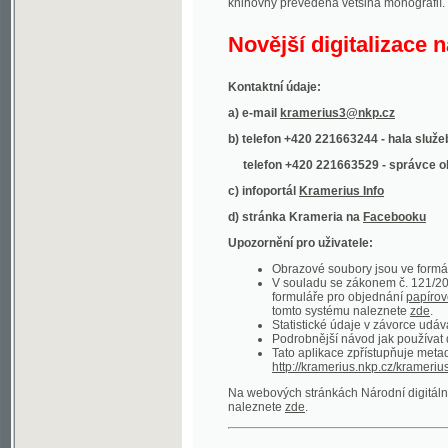
Kontaktní údaje:
a) e-mail
kramerius3@nkp.cz
b) telefon +420 221663244 - hala služeb
(inform
telefon +420 221663529 - správce obsahu
(
c) infoportál
Kramerius Info
d) stránka Krameria na
Facebooku
Upozornění pro uživatele:
Obrazové soubory jsou ve formátu DjVu, p
V souladu se zákonem č. 121/2000 Sb. (
formuláře pro objednání
papírové kopie
.
tomto systému naleznete
zde
.
Statistické údaje v závorce udávají počet t
Podrobnější návod jak používat digitáln
Tato aplikace zpřístupňuje metadata po
http://kramerius.nkp.cz/kramerius/oai
.
Na webových stránkách Národní digitální knihov
naleznete
zde
.
Ukázky zdigitalizovaných dokumentů:
Národní listy