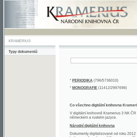
KRAMERIUS
Typy dokumentů
*
PERIODIKA
(796/5736010)
*
MONOGRAFIE
(11412/2997698)
Co všechno digitální knihovna Kramerius obs
V digitální knihovně Kramerius 3 NK ČR najdete 
německém a ruském jazyce.
Národní digitální knihovna
Dokumenty digitalizované od roku 2012 nalezne
knihovny převedena většina monografií. Převedené
Novější digitalizace nale