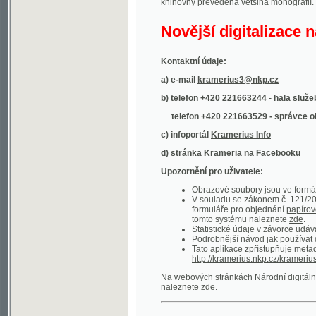
Kontaktní údaje:
a) e-mail
kramerius3@nkp.cz
b) telefon +420 221663244 - hala služeb
(inform
telefon +420 221663529 - správce obsahu
(
c) infoportál
Kramerius Info
d) stránka Krameria na
Facebooku
Upozornění pro uživatele:
Obrazové soubory jsou ve formátu DjVu, p
V souladu se zákonem č. 121/2000 Sb. (
formuláře pro objednání
papírové kopie
.
tomto systému naleznete
zde
.
Statistické údaje v závorce udávají počet t
Podrobnější návod jak používat digitáln
Tato aplikace zpřístupňuje metadata po
http://kramerius.nkp.cz/kramerius/oai
.
Na webových stránkách Národní digitální knihov
naleznete
zde
.
Ukázky zdigitalizovaných dokumentů:
Národní listy